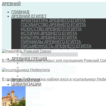
ДРЕВНИЙ
ГЛАВНАЯ
ДРЕВНИЙ ЕГИПЕТ
АРХИТЕКТУРА ДРЕВНЕГО ЕГИПТА
ГОСУДАРСТВО ДРЕВНЕГО ЕГИПТА
ИСКУССТВО ДРЕВНЕГО ЕГИПТА
ИСТОРИЯ ДРЕВНЕГО ЕГИПТА
КУЛЬТУРА ДРЕВНЕГО ЕГИПТА
ПИРАМИДЫ ДРЕВНЕГО ЕГИПТА
ПИСЬМЕННОСТЬ ДРЕВНЕГО ЕГИПТА
РЕЛИГИЯ ДРЕВНЕГО ЕГИПТА
ФАРАОНЫ ДРЕВНЕГО ЕГИПТА
ДРЕВНЯЯ ГРЕЦИЯ
В Греческом Никополе открыт для посещения Римский Од
ИГРЫ ДРЕВНЕЙ ГРЕЦИИ
ИСТОРИЯ ДРЕВНЕЙ ГРЕЦИИ
КУЛЬТУРА ДРЕВНЕЙ ГРЕЦИИ
МИФЫ ДРЕВНЕЙ ГРЕЦИИ
В гробнице Тутанхамона найден вход в усыпальницу Неф
ДРЕВНИЙ РИМ
ЦИВИЛИЗАЦИИ
ДРЕВНЯЯ ЛИВИЯ
АССИРИЯ
ВАВИЛОН
МАЙЯ
НУБИЯ (КУШ)