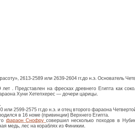
оту», 2613-2589 или 2639-2604 гг.до н.э. Основатель Че
ет . Представлен на фресках древнего Египта как соко
араона Хуни Хетепхерес — дочери царицы.
.
0 или 2599-2575 гг.до н.э. и отец второго фараона Четверт
родился в 16 номе (привинции) Верхнего Египта.
ого
фараон Снофру
совершил несколько походов в Нубию
ая медь, лес на кораблях из Финикии.