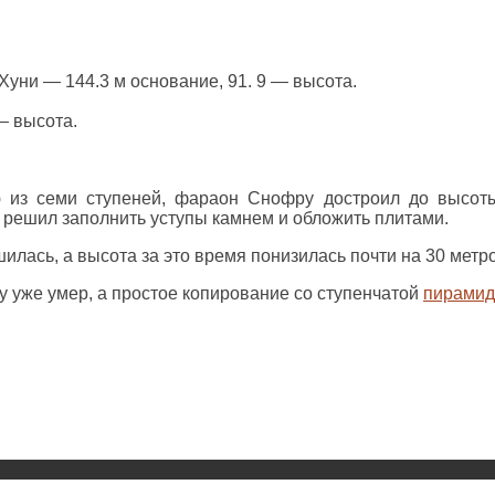
уни — 144.3 м основание, 91. 9 — высота.
— высота.
из семи ступеней, фараон Снофру достроил до высоты
 решил заполнить уступы камнем и обложить плитами.
илась, а высота за это время понизилась почти на 30 метр
 уже умер, а простое копирование со ступенчатой
пирамид