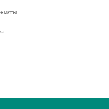
ре Маттеи
ка