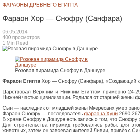
ФАРАОНЫ ДРЕВНЕГО ЕГИПТА
Фараон Хор — Снофру (Санфара)
06.05.2014
400 просмотров
1 Min Read
Розовая пирамида Снофру в Даншуре
Фараон Египта
Хор — Снофру (Санфара), «Создающий крас
Царствовал Верхним и Нижним Египтом примерно 24-29 л
Нижней частью цивилизации. Родился от старшей жены ф
Сын — наследник от младшей жены Мкересанх умер рано
Фараон Снофру — последователь
фараона Хуни
2690-267
В храме Снофру в Дошуре есть запись о том, что Снофру 
Для строительства пирамид требовались рабы, для эт
животных, затем он завоевал жителей Ливии, привёз с Син