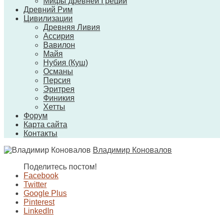
Мифы древней Греции
Древний Рим
Цивилизации
Древняя Ливия
Ассирия
Вавилон
Майя
Нубия (Куш)
Османы
Персия
Эритрея
Финикия
Хетты
Форум
Карта сайта
Контакты
Владимир Коновалов
Поделитесь постом!
Facebook
Twitter
Google Plus
Pinterest
LinkedIn