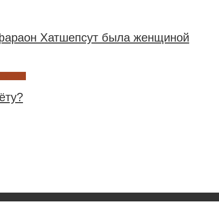
 фараон Хатшепсут была женщиной
ЕГИПТА
ёту?