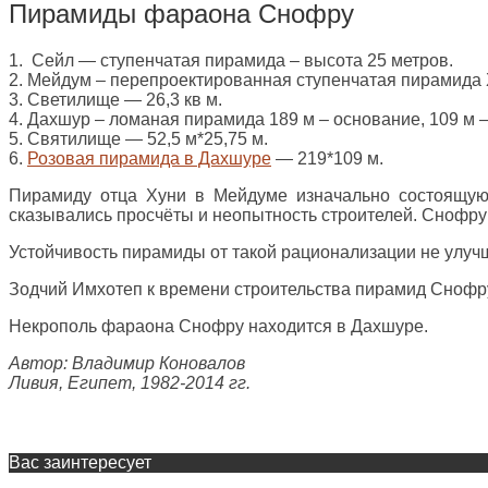
Пирамиды фараона Снофру
1. Сейл — ступенчатая пирамида – высота 25 метров.
2. Мейдум – перепроектированная ступенчатая пирамида Х
3. Светилище — 26,3 кв м.
4. Дахшур – ломаная пирамида 189 м – основание, 109 м 
5. Святилище — 52,5 м*25,75 м.
6.
Розовая пирамида в Дахшуре
— 219*109 м.
Пирамиду отца Хуни в Мейдуме изначально состоящую 
сказывались просчёты и неопытность строителей. Снофру
Устойчивость пирамиды от такой рационализации не улучш
Зодчий Имхотеп к времени строительства пирамид Снофру
Некрополь фараона Снофру находится в Дахшуре.
Автор: Владимир Коновалов
Ливия, Египет, 1982-2014 гг.
Вас заинтересует