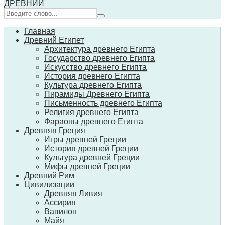
ДРЕВНИЙ
Главная
Древний Египет
Архитектура древнего Египта
Государство древнего Египта
Искусство древнего Египта
История древнего Египта
Культура древнего Египта
Пирамиды Древнего Египта
Письменность древнего Египта
Религия древнего Египта
Фараоны древнего Египта
Древняя Греция
Игры древней Греции
История древней Греции
Культура древней Греции
Мифы древней Греции
Древний Рим
Цивилизации
Древняя Ливия
Ассирия
Вавилон
Майя