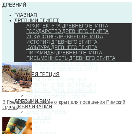
ДРЕВНИЙ
ГЛАВНАЯ
ДРЕВНИЙ ЕГИПЕТ
АРХИТЕКТУРА ДРЕВНЕГО ЕГИПТА
ГОСУДАРСТВО ДРЕВНЕГО ЕГИПТА
ИСКУССТВО ДРЕВНЕГО ЕГИПТА
ИСТОРИЯ ДРЕВНЕГО ЕГИПТА
КУЛЬТУРА ДРЕВНЕГО ЕГИПТА
ПИРАМИДЫ ДРЕВНЕГО ЕГИПТА
ПИСЬМЕННОСТЬ ДРЕВНЕГО ЕГИПТА
РЕЛИГИЯ ДРЕВНЕГО ЕГИПТА
ФАРАОНЫ ДРЕВНЕГО ЕГИПТА
ДРЕВНЯЯ ГРЕЦИЯ
ИГРЫ ДРЕВНЕЙ ГРЕЦИИ
ИСТОРИЯ ДРЕВНЕЙ ГРЕЦИИ
КУЛЬТУРА ДРЕВНЕЙ ГРЕЦИИ
МИФЫ ДРЕВНЕЙ ГРЕЦИИ
ДРЕВНИЙ РИМ
В Греческом Никополе открыт для посещения Римский
ЦИВИЛИЗАЦИИ
Одеон
ДРЕВНЯЯ ЛИВИЯ
АССИРИЯ
ВАВИЛОН
МАЙЯ
НУБИЯ (КУШ)