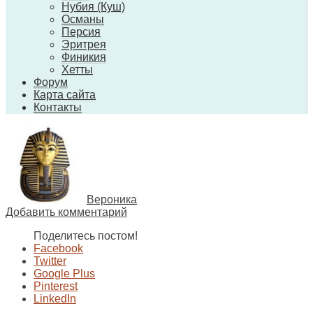
Нубия (Куш)
Османы
Персия
Эритрея
Финикия
Хетты
Форум
Карта сайта
Контакты
Вероника
Добавить комментарий
Поделитесь постом!
Facebook
Twitter
Google Plus
Pinterest
LinkedIn