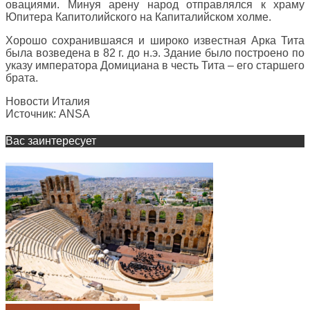
овациями
.
Минуя
арену
народ
отправлялся
к
храму
Юпитера
Капитолийского
на
Капиталийском
холме
.
Хорошо
сохранившаяся
и
широко
известная
Арка
Тита
была
возведена
в
82
г
.
до
н
.
э
.
Здание
было
построено
по
указу
императора
Домициана
в
честь
Тита
–
его
старшего
брата
.
Новости
Италия
Источник
:
ANSA
Вас заинтересует
НОВОСТИ АРХЕОЛОГИИ