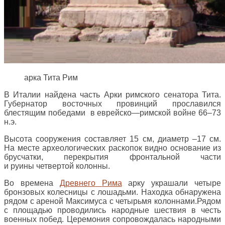
арка Тита Рим
В
Италии
найдена
часть
Арки
римского
сенатора
Тита
.
Губернатор
восточных
провинций
прославился
блестящим
победами
в
еврейско
—
римской
войне
66–
73
н
.
э
.
Высота
сооружения
составляет
15
см
,
диаметр
–
17
см
.
На
месте
археологических
раскопок
видно
основание
из
брусчатки
,
перекрытия
фронтальной
части
и
руины
четвертой
колонны
.
Во
времена
Древнего
Рима
арку
украшали
четыре
бронзовых
колесницы
с
лошадьми
.
Находка
обнаружена
рядом
с
ареной
Максимуса с
четырьмя
колоннами
.
Рядом
с
площадью
проводились
народные
шествия
в
честь
военных
побед
.
Церемония
сопровождалась
народными