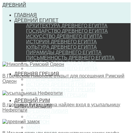
ДРЕВНИЙ
ГЛАВНАЯ
ДРЕВНИЙ ЕГИПЕТ
АРХИТЕКТУРА ДРЕВНЕГО ЕГИПТА
ГОСУДАРСТВО ДРЕВНЕГО ЕГИПТА
ИСКУССТВО ДРЕВНЕГО ЕГИПТА
ИСТОРИЯ ДРЕВНЕГО ЕГИПТА
КУЛЬТУРА ДРЕВНЕГО ЕГИПТА
ПИРАМИДЫ ДРЕВНЕГО ЕГИПТА
ПИСЬМЕННОСТЬ ДРЕВНЕГО ЕГИПТА
РЕЛИГИЯ ДРЕВНЕГО ЕГИПТА
ФАРАОНЫ ДРЕВНЕГО ЕГИПТА
ДРЕВНЯЯ ГРЕЦИЯ
В Греческом Никополе открыт для посещения Римский
ИГРЫ ДРЕВНЕЙ ГРЕЦИИ
Одеон
ИСТОРИЯ ДРЕВНЕЙ ГРЕЦИИ
КУЛЬТУРА ДРЕВНЕЙ ГРЕЦИИ
МИФЫ ДРЕВНЕЙ ГРЕЦИИ
ДРЕВНИЙ РИМ
В гробнице Тутанхамона найден вход в усыпальницу
ЦИВИЛИЗАЦИИ
Нефертити
ДРЕВНЯЯ ЛИВИЯ
АССИРИЯ
ВАВИЛОН
МАЙЯ
НУБИЯ (КУШ)