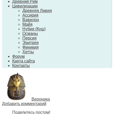
Древний Рим
Цивилизации
Древняя Ливия
Ассирия
Вавилон
Майя
Нубия (Куш)
Османы
Персия
Эритрея
Финикия
Хетты
Форум
Карта сайта
Контакты
Вероника
Добавить комментарий
Поделитесь постом!