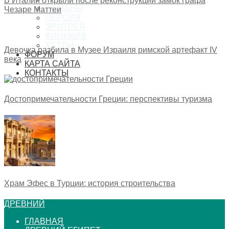
В Италии открыли после реконструкции замок графа
ОСМАНЫ
Чезаре Маттеи
ПЕРСИЯ
ЭРИТРЕЯ
ФИНИКИЯ
ХЕТТЫ
Девочка разбила в Музее Израиля римской артефакт IV
ФОРУМ
века
КАРТА САЙТА
КОНТАКТЫ
Достопримечательности Греции: перспективы туризма
Храм Эфес в Турции: история строительства
ДРЕВНИЙ
ГЛАВНАЯ