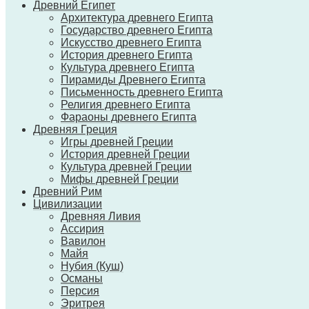
Древний Египет
Архитектура древнего Египта
Государство древнего Египта
Искусство древнего Египта
История древнего Египта
Культура древнего Египта
Пирамиды Древнего Египта
Письменность древнего Египта
Религия древнего Египта
Фараоны древнего Египта
Древняя Греция
Игры древней Греции
История древней Греции
Культура древней Греции
Мифы древней Греции
Древний Рим
Цивилизации
Древняя Ливия
Ассирия
Вавилон
Майя
Нубия (Куш)
Османы
Персия
Эритрея