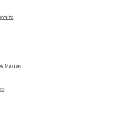
ертити
ре Маттеи
ка