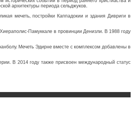
ом исторических событий в период раннего христиаства и
ской архитектуры периода сельджуков.
икая мечеть, постройки Каппадокии и здания Дивриги в
у Хиераполис-Памуккале в провинции Денизли. В 1988 году
анболу. Мечеть Эдирне вместе с комплексом добавлены в
рии. В 2014 году также присвоен международный статус