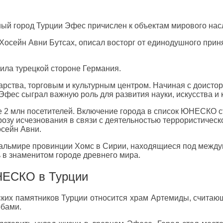
чный город Турции Эфес причислен к объектам мирового н
осейн Авни Бутсах, описал восторг от единодушного приня
ила турецкой стороне Германия.
рства, торговым и культурным центром. Начиная с доистор
фес сыграл важную роль для развития науки, искусства и 
ее 2 млн посетителей. Включение города в список ЮНЕСКО
розу исчезнования в связи с деятельностью террористическ
осейн Авни.
альмире провинции Хомс в Сирии, находящиеся под между
ь в знаменитом городе древнего мира.
НЕСКО в Турции
ских памятников Турции относится храм Артемиды, считаю
обами.