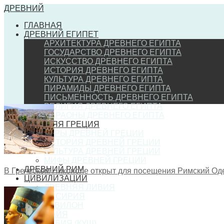
ДРЕВНИЙ
ГЛАВНАЯ
ДРЕВНИЙ ЕГИПЕТ
АРХИТЕКТУРА ДРЕВНЕГО ЕГИПТА
ГОСУДАРСТВО ДРЕВНЕГО ЕГИПТА
ИСКУССТВО ДРЕВНЕГО ЕГИПТА
ИСТОРИЯ ДРЕВНЕГО ЕГИПТА
КУЛЬТУРА ДРЕВНЕГО ЕГИПТА
ПИРАМИДЫ ДРЕВНЕГО ЕГИПТА
ПИСЬМЕННОСТЬ ДРЕВНЕГО ЕГИПТА
РЕЛИГИЯ ДРЕВНЕГО ЕГИПТА
ФАРАОНЫ ДРЕВНЕГО ЕГИПТА
ДРЕВНЯЯ ГРЕЦИЯ
ИГРЫ ДРЕВНЕЙ ГРЕЦИИ
ИСТОРИЯ ДРЕВНЕЙ ГРЕЦИИ
КУЛЬТУРА ДРЕВНЕЙ ГРЕЦИИ
МИФЫ ДРЕВНЕЙ ГРЕЦИИ
ДРЕВНИЙ РИМ
В Греческом Никополе открыт для посещения Римский Од
ЦИВИЛИЗАЦИИ
ДРЕВНЯЯ ЛИВИЯ
АССИРИЯ
ВАВИЛОН
МАЙЯ
НУБИЯ (КУШ)