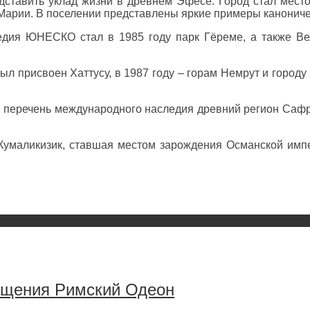
дставить уклад жизни в древнем Эфесе. Город стал мест
Марии. В поселении представлены яркие примеры канониче
дия ЮНЕСКО стал в 1985 году парк Гёреме, а также Вел
был присвоен Хаттусу, в 1987 году – горам Немрут и город
 перечень международного наследия древний регион Сафр
Кумаликизик, ставшая местом зарождения Османской импе
сещения Римский Одеон