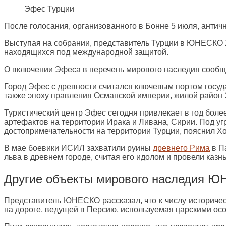
Эфес Турции
После голосания, организованного в Бонне 5 июля, анти
Выступая на собрании, представитель Турции в ЮНЕСКО Х
находящихся под международной защитой.
О включении Эфеса в перечень мирового наследия сообщ
Город Эфес с древности считался ключевым портом госуда
также эпоху правления Османской империи, жилой район Э
Туристический центр Эфес сегодня привлекает в год бол
артефактов на территории Ирака и Ливана, Сирии. Под уг
достопримечательности на территории Турции, пояснил Х
В мае боевики ИСИЛ захватили руины
древнего Рима
в П
льва в древнем городе, считая его идолом и провели казн
Другие объекты мирового наследия Ю
Представитель ЮНЕСКО рассказал, что к числу историче
на дороге, ведущей в Персию, используемая царскими ос