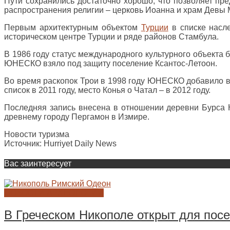
Пути сохранились достаточно хорошо, что позволяет пре
распространения религии – церковь Иоанна и храм Девы 
Первым архитектурным объектом
Турции
в списке насле
историческом центре Турции и ряде районов Стамбула.
В 1986 году статус международного культурного объекта 
ЮНЕСКО взяло под защиту поселение Ксантос-Летоон.
Во время раскопок Трои в 1998 году ЮНЕСКО добавило в
список в 2011 году, место Конья о Чатал – в 2012 году.
Последняя запись внесена в отношении деревни Бурса 
древнему городу Пергамон в Измире.
Новости туризма
Источник: Hurriyet Daily News
Вас заинтересует
НОВОСТИ АРХЕОЛОГИИ
В Греческом Никополе открыт для по