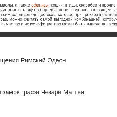
имволы, а также
сфинксы
, кошки, птицы, скарабеи и прочи
 умножает ставку на определенное значение, зависящее как
я символ «всевидящее око», которое при трехкратном поя
 раз, можно считать самой выгодной комбинацией, котор
о символах и их коэффициентах может быть выведена на эк
сещения Римский Одеон
и замок графа Чезаре Маттеи