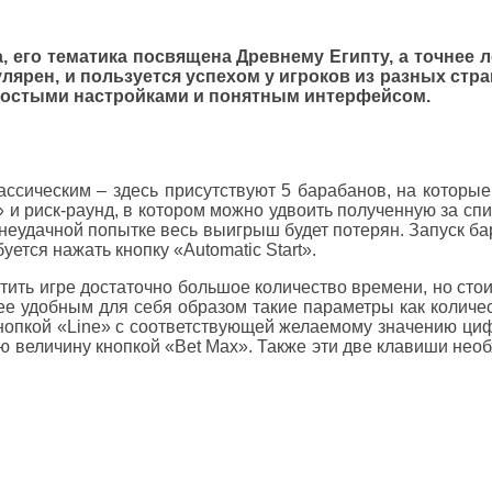
а, его тематика посвящена Древнему Египту, а точнее 
улярен, и пользуется успехом у игроков из разных стр
ростыми настройками и понятным интерфейсом.
лассическим – здесь присутствуют 5 барабанов, на котор
I» и риск-раунд, в котором можно удвоить полученную за с
и неудачной попытке весь выигрыш будет потерян. Запуск
уется нажать кнопку «Automatic Start».
тить игре достаточно большое количество времени, но стои
ее удобным для себя образом такие параметры как количес
нопкой «Line» с соответствующей желаемому значению циф
 величину кнопкой «Bet Max». Также эти две клавиши необ