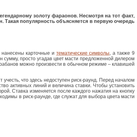
легендарному золоту фараонов. Несмотря на тот факт,
ан. Такая популярность объясняется в первую очередь
ые нанесены карточные и
тематические символы
, а также 9
пин сумму, просто угадав цвет масти предложенной дилером
 барабанов можно произвести в обычном режиме – клавишей
т учесть, что здесь недоступен риск-раунд. Перед началом
тво активных линий и величина ставки. Чтобы установить
рой. Ставка изменяется после каждого нажатия на кнопку
ходимы в риск-раунде, где служат для выбора цвета масти