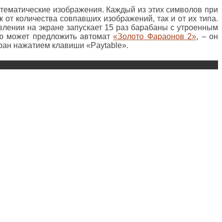
е тематические изображения. Каждый из этих символов при
 от количества совпавших изображений, так и от их типа.
влении на экране запускает 15 раз барабаны с утроенным
ую может предложить автомат
«Золото Фараонов 2»
, – он
ран нажатием клавиши «Paytable».