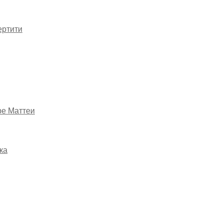
ертити
ре Маттеи
ка