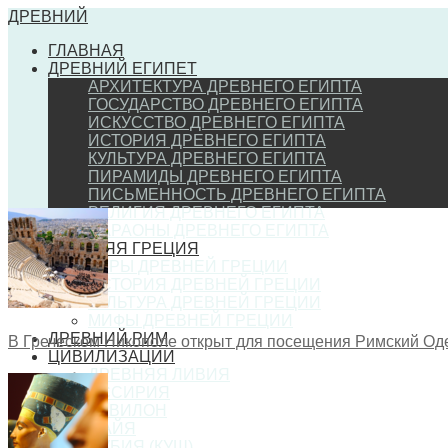
ДРЕВНИЙ
ГЛАВНАЯ
ДРЕВНИЙ ЕГИПЕТ
АРХИТЕКТУРА ДРЕВНЕГО ЕГИПТА
ГОСУДАРСТВО ДРЕВНЕГО ЕГИПТА
ИСКУССТВО ДРЕВНЕГО ЕГИПТА
ИСТОРИЯ ДРЕВНЕГО ЕГИПТА
КУЛЬТУРА ДРЕВНЕГО ЕГИПТА
ПИРАМИДЫ ДРЕВНЕГО ЕГИПТА
ПИСЬМЕННОСТЬ ДРЕВНЕГО ЕГИПТА
РЕЛИГИЯ ДРЕВНЕГО ЕГИПТА
ФАРАОНЫ ДРЕВНЕГО ЕГИПТА
ДРЕВНЯЯ ГРЕЦИЯ
ИГРЫ ДРЕВНЕЙ ГРЕЦИИ
ИСТОРИЯ ДРЕВНЕЙ ГРЕЦИИ
КУЛЬТУРА ДРЕВНЕЙ ГРЕЦИИ
МИФЫ ДРЕВНЕЙ ГРЕЦИИ
ДРЕВНИЙ РИМ
В Греческом Никополе открыт для посещения Римский Од
ЦИВИЛИЗАЦИИ
ДРЕВНЯЯ ЛИВИЯ
АССИРИЯ
ВАВИЛОН
МАЙЯ
НУБИЯ (КУШ)