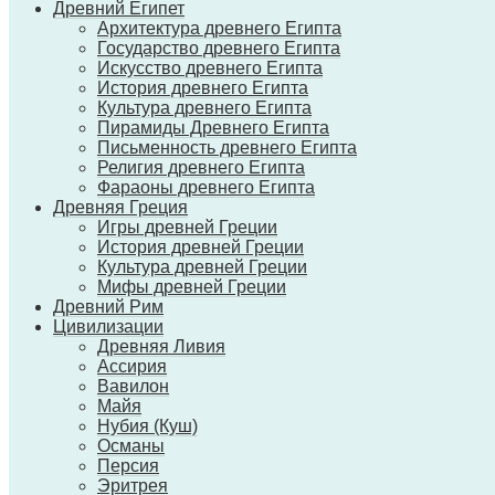
Древний Египет
Архитектура древнего Египта
Государство древнего Египта
Искусство древнего Египта
История древнего Египта
Культура древнего Египта
Пирамиды Древнего Египта
Письменность древнего Египта
Религия древнего Египта
Фараоны древнего Египта
Древняя Греция
Игры древней Греции
История древней Греции
Культура древней Греции
Мифы древней Греции
Древний Рим
Цивилизации
Древняя Ливия
Ассирия
Вавилон
Майя
Нубия (Куш)
Османы
Персия
Эритрея