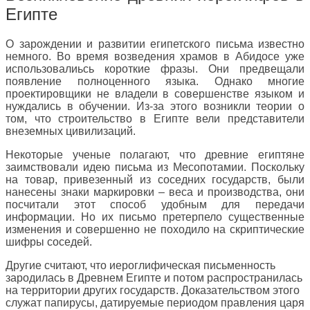
Египте
О зарождении и развитии египетского письма известно
немного. Во время возведения храмов в Абидосе уже
использовалиьсь короткие фразы. Они предвещали
появление полноценного языка. Однако многие
проектировщики не владели в совершенстве языком и
нуждались в обучении. Из-за этого возникли теории о
том, что строительство в Египте вели представители
внеземных цивилизаций.
Некоторые ученые полагают, что древние египтяне
заимствовали идею письма из Месопотамии. Поскольку
на товар, привезенный из соседних государств, были
нанесены знаки маркировки – веса и производства, они
посчитали этот способ удобным для передачи
информации. Но их письмо претерпело существенные
изменения и совершенно не походило на скриптические
шифры соседей.
Другие считают, что иероглифическая письменность
зародилась в Древнем Египте и потом распространилась
на территории других государств. Доказательством этого
служат папирусы, датируемые периодом правления царя