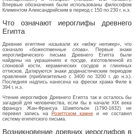
Впервые обозначения были использованы философом
Климентом Александрийским в период с 150 по 230 г. н.э.
Что означают иероглифы древнего
Египта
Древние египтяне называли их
«мджу нетжер»
, что
означало
«божественные слова»
. Первые знаки
иероглифического письма Древнего Египта были
найдены на украшениях и посуде, изготовленной из
слоновой кости, керамических сосудов и глиняных
оттисков. Датируются знаки додинастическим периодом
правления (приблизительно с 3400 по 3200 г. до н.э.).
Последняя надпись нанесена на фрески храма Филе в
394 г. н.э.
Чтение иероглифов Древнего Египта так и осталось бы
загадкой для человечества, если бы в начале XIX века
француз Жан-Франсуа Шампольон (1790-1832) не
перевел запись на
Розеттском камне
и не составил
систему египетского письма.
Возникновение древних иероглифов в