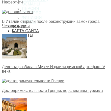
Нефертити
ОСМАНЫ
ПЕРСИЯ
ЭРИТРЕЯ
ФИНИКИЯ
В Италии открыли после реконструкции замок графа
ХЕТТЫ
Чезаре Маттеи
ФОРУМ
КАРТА САЙТА
КОНТАКТЫ
Девочка разбила в Музее Израиля римской артефакт IV
века
Достопримечательности Греции: перспективы туризма