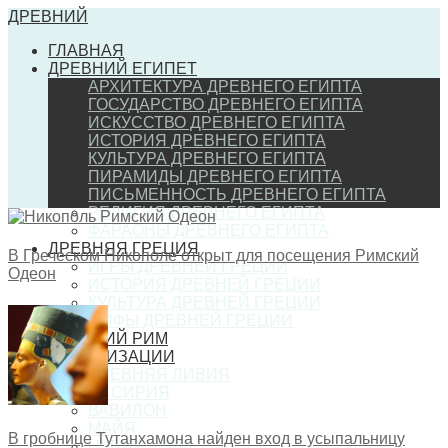
ДРЕВНИЙ
ГЛАВНАЯ
ДРЕВНИЙ ЕГИПЕТ
АРХИТЕКТУРА ДРЕВНЕГО ЕГИПТА
ГОСУДАРСТВО ДРЕВНЕГО ЕГИПТА
ИСКУССТВО ДРЕВНЕГО ЕГИПТА
ИСТОРИЯ ДРЕВНЕГО ЕГИПТА
КУЛЬТУРА ДРЕВНЕГО ЕГИПТА
ПИРАМИДЫ ДРЕВНЕГО ЕГИПТА
ПИСЬМЕННОСТЬ ДРЕВНЕГО ЕГИПТА
РЕЛИГИЯ ДРЕВНЕГО ЕГИПТА
ФАРАОНЫ ДРЕВНЕГО ЕГИПТА
ДРЕВНЯЯ ГРЕЦИЯ
В Греческом Никополе открыт для посещения Римский
ИГРЫ ДРЕВНЕЙ ГРЕЦИИ
Одеон
ИСТОРИЯ ДРЕВНЕЙ ГРЕЦИИ
КУЛЬТУРА ДРЕВНЕЙ ГРЕЦИИ
МИФЫ ДРЕВНЕЙ ГРЕЦИИ
ДРЕВНИЙ РИМ
ЦИВИЛИЗАЦИИ
ДРЕВНЯЯ ЛИВИЯ
АССИРИЯ
ВАВИЛОН
МАЙЯ
В гробнице Тутанхамона найден вход в усыпальницу
НУБИЯ (КУШ)