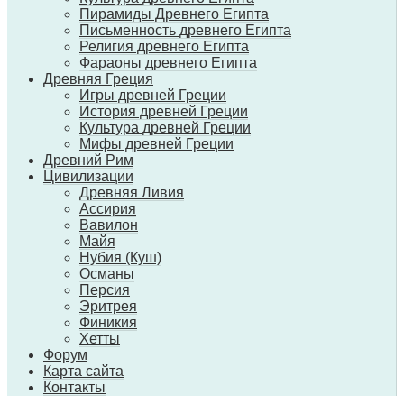
Пирамиды Древнего Египта
Письменность древнего Египта
Религия древнего Египта
Фараоны древнего Египта
Древняя Греция
Игры древней Греции
История древней Греции
Культура древней Греции
Мифы древней Греции
Древний Рим
Цивилизации
Древняя Ливия
Ассирия
Вавилон
Майя
Нубия (Куш)
Османы
Персия
Эритрея
Финикия
Хетты
Форум
Карта сайта
Контакты