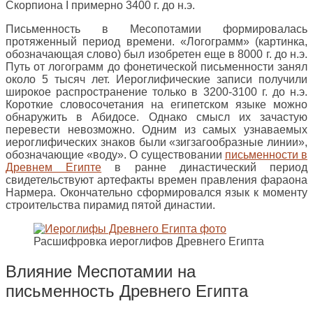
Скорпиона I примерно 3400 г. до н.э.
Письменность в Месопотамии формировалась
протяженный период времени. «Логограмм» (картинка,
обозначающая слово) был изобретен еще в 8000 г. до н.э.
Путь от логограмм до фонетической письменности занял
около 5 тысяч лет. Иероглифические записи получили
широкое распространение только в 3200-3100 г. до н.э.
Короткие словосочетания на египетском языке можно
обнаружить в Абидосе. Однако смысл их зачастую
перевести невозможно. Одним из самых узнаваемых
иероглифических знаков были «зигзагообразные линии»,
обозначающие «воду». О существовании
письменности в
Древнем Египте
в ранне династический период
свидетельствуют артефакты времен правления фараона
Нармера. Окончательно сформировался язык к моменту
строительства пирамид пятой династии.
Расшифровка иероглифов Древнего Египта
Влияние Меспотамии на
письменность Древнего Египта