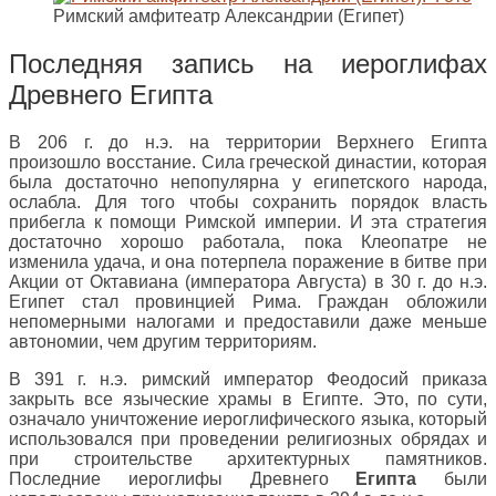
Римский амфитеатр Александрии (Египет)
Последняя запись на иероглифах
Древнего Египта
В 206 г. до н.э. на территории Верхнего Египта
произошло восстание. Сила греческой династии, которая
была достаточно непопулярна у египетского народа,
ослабла. Для того чтобы сохранить порядок власть
прибегла к помощи Римской империи. И эта стратегия
достаточно хорошо работала, пока Клеопатре не
изменила удача, и она потерпела поражение в битве при
Акции от Октавиана (императора Августа) в 30 г. до н.э.
Египет стал провинцией Рима. Граждан обложили
непомерными налогами и предоставили даже меньше
автономии, чем другим территориям.
В 391 г. н.э. римский император Феодосий приказа
закрыть все языческие храмы в Египте. Это, по сути,
означало уничтожение иероглифического языка, который
использовался при проведении религиозных обрядах и
при строительстве архитектурных памятников.
Последние иероглифы Древнего
Египта
были