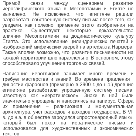
Прямой связи между сценарием развития
иероглифического языка в Месопотамии и Египте не
выявлено. Не исключено, что египтяне решили
разработать собственную систему письма после того, как
увидели, как полезно примение этого изобретения на
практике. Существуют некоторые доказательства
влияния Месопотамиии на додинастическую культуру
Египта. Это использование цилиндрических печатей и
изображений мифических зверей на артефакта Нармера.
Также вполне возможно, что развитие письменности на
каждой территории шло параллельно. В основном, этому
способствовало улучшение торговых связей.
Написание иероглифов занимает много времени и
требует мастерства и знаний. Во времена правления I
династии фараонов (примерно в 2900 г. до н.э.) древние
египетяне разработали упрощенную систему письма,
известную как «иератическое». Знаки в ней были
значительно упрощены и наносились на папирус. Сфера
их применения – религиозная и монументальная
архитектура, учет расходов и доходов государства. В VII
в. до н.э. в обществе зародился «простонародный язык»,
который был похоэ на иератическое письмо и
использовался для художественных и экономических
текстов.