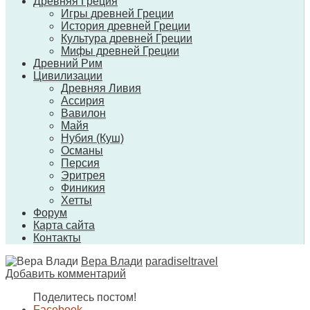
Древняя Греция
Игры древней Греции
История древней Греции
Культура древней Греции
Мифы древней Греции
Древний Рим
Цивилизации
Древняя Ливия
Ассирия
Вавилон
Майя
Нубия (Куш)
Османы
Персия
Эритрея
Финикия
Хетты
Форум
Карта сайта
Контакты
Вера Влади
paradiseltravel
Добавить комментарий
Поделитесь постом!
Facebook