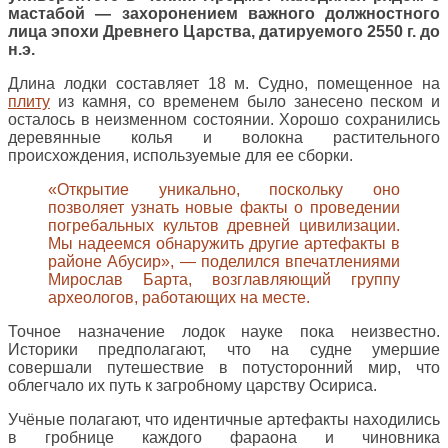
мастабой — захоронением важного должностного
лица эпохи Древнего Царства, датируемого 2550 г. до
н.э.
Длина лодки составляет 18 м. Судно, помещенное на
плиту
из камня, со временем было занесено песком и
осталось в неизменном состоянии. Хорошо сохранились
деревянные колья и волокна растительного
происхождения, используемые для ее сборки.
«Открытие уникально, поскольку оно
позволяет узнать новые факты о проведении
погребальных культов древней цивилизации.
Мы надеемся обнаружить другие артефакты в
районе Абусир», — поделился впечатлениями
Мирослав Барта, возглавляющий группу
археологов, работающих на месте.
Точное назначение лодок науке пока неизвестно.
Историки предполагают, что на судне умершие
совершали путешествие в потусторонний мир, что
облегчало их путь к загробному царству Осириса.
Учёные полагают, что идентичные артефакты находились
в гробнице каждого фараона и чиновника