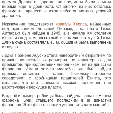
времен Древнего Царства, но предметы были изъяты
ворами еще в древности. От многих из них остались
фрагменты древесины из-за неблагоприятных условий
хранения.
Исключение представляет
корабль Хеопса
, найденных
под основанием Большой Пирамиды на плато Гизы.
Артефакт был найден в 1945, а в начале XX столетия
изъят из-под каменных глыб и помещен в музей Гизы.
Длина судна составляла 43 м, обшивка была выполнена
из кедра.
Лодка в районе Абусир стала невероятным открытием по
причине колоссальных размеров, не характерных для
предметов, принадлежащих чиновникам, не из династии
фараонов. Имена хозяев мастабы, где был найден
предмет, остаются в тайне. Поскольку строение
соседствует с гробницами правителей Египта, это
означает, что они занимали высокое положение при
царствующей верхушке власти.
В одной из камер гробницы была найдена чаша с именем
фараона Куни, ставшего последним в III династии
фараонов. Этот факт позволил установить дату мастабы.