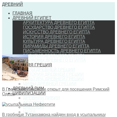
ДРЕВНИЙ
ГЛАВНАЯ
ДРЕВНИЙ ЕГИПЕТ
АРХИТЕКТУРА ДРЕВНЕГО ЕГИПТА
ГОСУДАРСТВО ДРЕВНЕГО ЕГИПТА
ИСКУССТВО ДРЕВНЕГО ЕГИПТА
ИСТОРИЯ ДРЕВНЕГО ЕГИПТА
КУЛЬТУРА ДРЕВНЕГО ЕГИПТА
ПИРАМИДЫ ДРЕВНЕГО ЕГИПТА
ПИСЬМЕННОСТЬ ДРЕВНЕГО ЕГИПТА
РЕЛИГИЯ ДРЕВНЕГО ЕГИПТА
ФАРАОНЫ ДРЕВНЕГО ЕГИПТА
ДРЕВНЯЯ ГРЕЦИЯ
ИГРЫ ДРЕВНЕЙ ГРЕЦИИ
ИСТОРИЯ ДРЕВНЕЙ ГРЕЦИИ
КУЛЬТУРА ДРЕВНЕЙ ГРЕЦИИ
МИФЫ ДРЕВНЕЙ ГРЕЦИИ
ДРЕВНИЙ РИМ
В Греческом Никополе открыт для посещения Римский
ЦИВИЛИЗАЦИИ
Одеон
ДРЕВНЯЯ ЛИВИЯ
АССИРИЯ
ВАВИЛОН
МАЙЯ
В гробнице Тутанхамона найден вход в усыпальницу
НУБИЯ (КУШ)