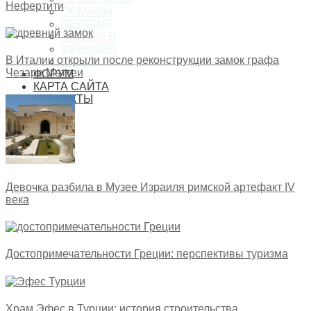
Нефертити
ОСМАНЫ
ПЕРСИЯ
ЭРИТРЕЯ
ФИНИКИЯ
В Италии открыли после реконструкции замок графа
ХЕТТЫ
Чезаре Маттеи
ФОРУМ
КАРТА САЙТА
КОНТАКТЫ
Девочка разбила в Музее Израиля римской артефакт IV
века
Достопримечательности Греции: перспективы туризма
Храм Эфес в Турции: история строительства