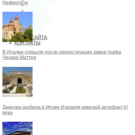
Нефертити
ОСМАНЫ
ПЕРСИЯ
ЭРИТРЕЯ
ФИНИКИЯ
ХЕТТЫ
ФОРУМ
КАРТА САЙТА
КОНТАКТЫ
В Италии открыли после реконструкции замок графа
Чезаре Маттеи
Девочка разбила в Музее Израиля римской артефакт IV
века