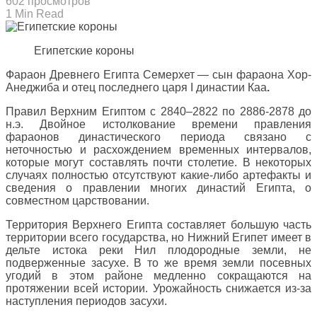
602 просмотров
1 Min Read
Египетские короны
Фараон Древнего Египта Семерхет — сын фараона Хор-
Анеджиба и отец последнего царя I династии Каа
.
Правил Верхним Египтом с 2840–2822 по 2886-2878 до
н.э. Двойное истолкование времени правления
фараонов династического периода связано с
неточностью и расхождением временных интервалов,
которые могут составлять почти столетие. В некоторых
случаях полностью отсутствуют какие-либо артефакты и
сведения о правлении многих династий Египта, о
совместном царствовании.
Территория Верхнего Египта составляет большую часть
территории всего государства, но Нижний Египет имеет в
дельте истока реки Нил плодородные земли, не
подверженные засухе. В то же время земли посевных
угодий в этом районе медленно сокращаются на
протяжении всей истории. Урожайность снижается из-за
наступления периодов засухи.