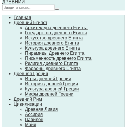
ДРЕВНИЙ
Главная
Древний Египет
Архитектура древнего Египта
Государство древнего Египта
Искусство древнего Египта
История древнего Египта
Культура древнего Египта
Пирамиды Древнего Египта
Письменность древнего Египта
Религия древнего Египта
Фараоны древнего Египта
Древняя Греция
Игры древней Греции
История древней Греции
Культура древней Греции
Мифы древней Греции
Древний Рим
Цивилизации
Древняя Ливия
Ассирия
Вавилон
Майя