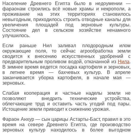
Население Древнего Египта было в недоумении —
фараонам строились всё новые храмы и некрополи, а
проживание на этих территориях становилось
невыгодным, приходилось строить отводные каналы для
увеличения площадей под зерновые культуры.
Состояние дел в сельском хозяйстве ненамного
улучшилось.
Если раньше Нил заливал плодородным илом
окружающие поля, то сейчас агрообработка земли
сводится к внесению искусственных удобрений с
предварительным проливом водой, откачанной из
Нила
.
В зимнее время ведется посадка картофеля и зерновых,
в летнее время — бахчевых культур. В апреле
заканчивается уборка картофеля, в начале мая —
зерновых.
Слабая кооперация и частные наделы земли не
позволяют внедрить технические устройства,
облегчающие труд и оставить часть угодий под пары.
Истощение земли приводит к снижению урожая.
Фараон Анхур — сын царицы Астарты-Баст, правил в это
время на севере Древнего Египта, где производство
зерновых культур находилось в более выгодном