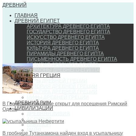
ДРЕВНИЙ
ГЛАВНАЯ
ДРЕВНИЙ ЕГИПЕТ
АРХИТЕКТУРА ДРЕВНЕГО ЕГИПТА
ГОСУДАРСТВО ДРЕВНЕГО ЕГИПТА
ИСКУССТВО ДРЕВНЕГО ЕГИПТА
ИСТОРИЯ ДРЕВНЕГО ЕГИПТА
КУЛЬТУРА ДРЕВНЕГО ЕГИПТА
ПИРАМИДЫ ДРЕВНЕГО ЕГИПТА
ПИСЬМЕННОСТЬ ДРЕВНЕГО ЕГИПТА
РЕЛИГИЯ ДРЕВНЕГО ЕГИПТА
ФАРАОНЫ ДРЕВНЕГО ЕГИПТА
ДРЕВНЯЯ ГРЕЦИЯ
ИГРЫ ДРЕВНЕЙ ГРЕЦИИ
ИСТОРИЯ ДРЕВНЕЙ ГРЕЦИИ
КУЛЬТУРА ДРЕВНЕЙ ГРЕЦИИ
МИФЫ ДРЕВНЕЙ ГРЕЦИИ
ДРЕВНИЙ РИМ
В Греческом Никополе открыт для посещения Римский
ЦИВИЛИЗАЦИИ
Одеон
ДРЕВНЯЯ ЛИВИЯ
АССИРИЯ
ВАВИЛОН
МАЙЯ
В гробнице Тутанхамона найден вход в усыпальницу
НУБИЯ (КУШ)