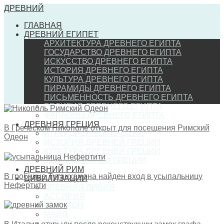
ДРЕВНИЙ
ГЛАВНАЯ
ДРЕВНИЙ ЕГИПЕТ
АРХИТЕКТУРА ДРЕВНЕГО ЕГИПТА
ГОСУДАРСТВО ДРЕВНЕГО ЕГИПТА
ИСКУССТВО ДРЕВНЕГО ЕГИПТА
ИСТОРИЯ ДРЕВНЕГО ЕГИПТА
КУЛЬТУРА ДРЕВНЕГО ЕГИПТА
ПИРАМИДЫ ДРЕВНЕГО ЕГИПТА
ПИСЬМЕННОСТЬ ДРЕВНЕГО ЕГИПТА
РЕЛИГИЯ ДРЕВНЕГО ЕГИПТА
ФАРАОНЫ ДРЕВНЕГО ЕГИПТА
ДРЕВНЯЯ ГРЕЦИЯ
В Греческом Никополе открыт для посещения Римский
ИГРЫ ДРЕВНЕЙ ГРЕЦИИ
Одеон
ИСТОРИЯ ДРЕВНЕЙ ГРЕЦИИ
КУЛЬТУРА ДРЕВНЕЙ ГРЕЦИИ
МИФЫ ДРЕВНЕЙ ГРЕЦИИ
ДРЕВНИЙ РИМ
В гробнице Тутанхамона найден вход в усыпальницу
ЦИВИЛИЗАЦИИ
Нефертити
ДРЕВНЯЯ ЛИВИЯ
АССИРИЯ
ВАВИЛОН
МАЙЯ
НУБИЯ (КУШ)