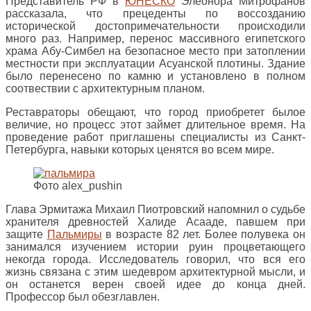
Представитель РФ в
ЮНЕСКО
Элеонора Митрофанов
рассказала, что прецеденты по воссозданию
исторической достопримечательности происходили
много раз. Например, перенос массивного египетского
храма Абу-Симбел на безопасное место при затоплении
местности при эксплуатации Асуанской плотины. Здание
было перенесено по камню и установлено в полном
соотвествии с архитектурным планом.
Реставраторы обещают, что город приобретет былое
величие, но процесс этот займет длительное время. На
проведение работ приглашены специалисты из Санкт-
Петербурга, навыки которых ценятся во всем мире.
Фото alex_pushin
Глава Эрмитажа Михаил Пиотровский напомнил о судьбе
хранителя древностей Халиде Асааде, павшем при
защите
Пальмиры
в возрасте 82 лет. Более полувека он
занимался изучением истории руин процветающего
некогда города. Исследователь говорил, что вся его
жизнь связана с этим шедевром архитектурной мысли, и
он останется верен своей идее до конца дней.
Профессор был обезглавлен.