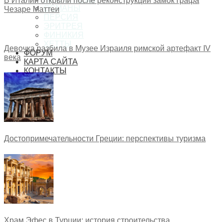
В Италии открыли после реконструкции замок графа
ОСМАНЫ
Чезаре Маттеи
ПЕРСИЯ
ЭРИТРЕЯ
ФИНИКИЯ
ХЕТТЫ
Девочка разбила в Музее Израиля римской артефакт IV
ФОРУМ
века
КАРТА САЙТА
КОНТАКТЫ
Достопримечательности Греции: перспективы туризма
Храм Эфес в Турции: история строительства