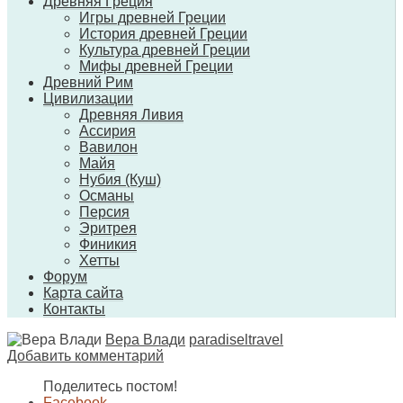
Древняя Греция
Игры древней Греции
История древней Греции
Культура древней Греции
Мифы древней Греции
Древний Рим
Цивилизации
Древняя Ливия
Ассирия
Вавилон
Майя
Нубия (Куш)
Османы
Персия
Эритрея
Финикия
Хетты
Форум
Карта сайта
Контакты
Вера Влади
paradiseltravel
Добавить комментарий
Поделитесь постом!
Facebook