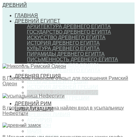
ДРЕВНИЙ
ГЛАВНАЯ
ДРЕВНИЙ ЕГИПЕТ
АРХИТЕКТУРА ДРЕВНЕГО ЕГИПТА
ГОСУДАРСТВО ДРЕВНЕГО ЕГИПТА
ИСКУССТВО ДРЕВНЕГО ЕГИПТА
ИСТОРИЯ ДРЕВНЕГО ЕГИПТА
КУЛЬТУРА ДРЕВНЕГО ЕГИПТА
ПИРАМИДЫ ДРЕВНЕГО ЕГИПТА
ПИСЬМЕННОСТЬ ДРЕВНЕГО ЕГИПТА
РЕЛИГИЯ ДРЕВНЕГО ЕГИПТА
ФАРАОНЫ ДРЕВНЕГО ЕГИПТА
ДРЕВНЯЯ ГРЕЦИЯ
В Греческом Никополе открыт для посещения Римский
ИГРЫ ДРЕВНЕЙ ГРЕЦИИ
Одеон
ИСТОРИЯ ДРЕВНЕЙ ГРЕЦИИ
КУЛЬТУРА ДРЕВНЕЙ ГРЕЦИИ
МИФЫ ДРЕВНЕЙ ГРЕЦИИ
ДРЕВНИЙ РИМ
В гробнице Тутанхамона найден вход в усыпальницу
ЦИВИЛИЗАЦИИ
Нефертити
ДРЕВНЯЯ ЛИВИЯ
АССИРИЯ
ВАВИЛОН
МАЙЯ
НУБИЯ (КУШ)