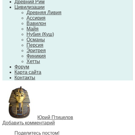
Древний Рим
Цивилизации
Древняя Ливия
Ассирия
Вавилон
Майя
Нубия (Куш)
Османы
Персия
Эритрея
Финикия
Хетты
Форум
Карта сайта
Контакты
Юрий Птицелов
Добавить комментарий
Поделитесь постом!