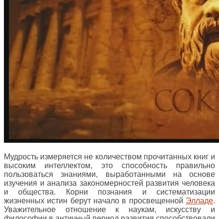
Мудрость измеряется не количеством прочитанных книг и
высоким интеллектом, это способность правильно
пользоваться знаниями, выработанными на основе
изучения и анализа закономерностей развития человека
и общества. Корни познания и систематизации
жизненных истин берут начало в просвещенной
Элладе
.
Уважительное отношение к наукам, искусству и
философии в античный период развития способствовали