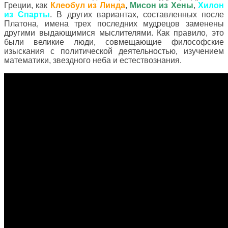
Греции, как
Клеобул из Линда
,
Мисон из Хены
,
Хилон
из Спарты
. В других вариантах, составленных после
Платона, имена трех последних мудрецов заменены
другими выдающимися мыслителями. Как правило, это
были великие люди, совмещающие философские
изыскания с политической деятельностью, изучением
математики, звездного неба и естествознания.