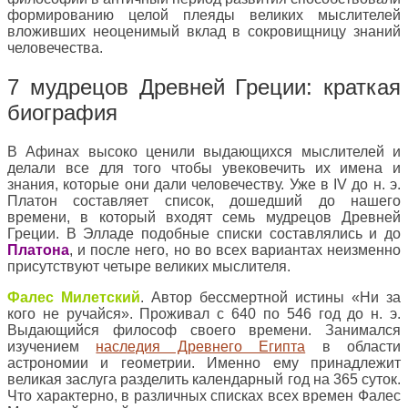
формированию целой плеяды великих мыслителей
вложивших неоценимый вклад в сокровищницу знаний
человечества.
7 мудрецов Древней Греции: краткая
биография
В Афинах высоко ценили выдающихся мыслителей и
делали все для того чтобы увековечить их имена и
знания, которые они дали человечеству. Уже в IV до н. э.
Платон составляет список, дошедший до нашего
времени, в который входят семь мудрецов Древней
Греции. В Элладе подобные списки составлялись и до
Платона
, и после него, но во всех вариантах неизменно
присутствуют четыре великих мыслителя.
Фалес Милетский
. Автор бессмертной истины «Ни за
кого не ручайся». Проживал с 640 по 546 год до н. э.
Выдающийся философ своего времени. Занимался
изучением
наследия Древнего Египта
в области
астрономии и геометрии. Именно ему принадлежит
великая заслуга разделить календарный год на 365 суток.
Что характерно, в различных списках всех времен Фалес