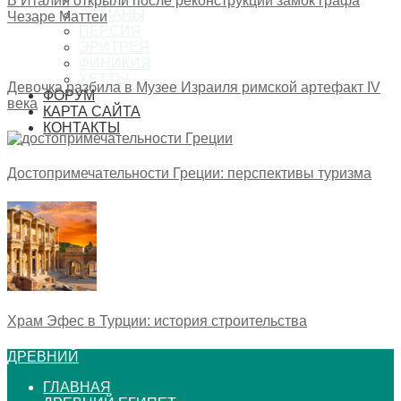
В Италии открыли после реконструкции замок графа
ОСМАНЫ
Чезаре Маттеи
ПЕРСИЯ
ЭРИТРЕЯ
ФИНИКИЯ
ХЕТТЫ
Девочка разбила в Музее Израиля римской артефакт IV
ФОРУМ
века
КАРТА САЙТА
КОНТАКТЫ
Достопримечательности Греции: перспективы туризма
Храм Эфес в Турции: история строительства
ДРЕВНИЙ
ГЛАВНАЯ