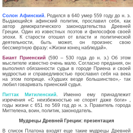
Солон Афинский.
Родился в 640 умер 559 году до н. э.
Выдающийся афинский политик, прославил себя, как
автор демократического законодательства Древней
Греции. Один из известных поэтов и философов своей
эпохи. К старости отошел от власти и политической
деятельности, быть может, он произнес свою
бессмертную фразу: «Жизни конец наблюдай».
Биант Приенский
(590 – 530 года до н. э.) Об этом
мыслителе известно очень мало. Согласно предания, он
выполнял обязанности судьи в городе Приена и своей
мудростью и справедливостью прославил себя на века
на этом поприще. «Худших везде большинство»,- так
любил говаривать приенский судья.
Питтак Митиленский
. Именно ему принадлежит
изречения «С неизбежностью не спорят даже боги» ,
годы жизни с 651 по 569 год до н. э. Правитель города
Миттелена, воин, политик, законодатель.
Мудрецы Древней Греции: презентация
В список Платона входят еще такие мудрецы Древней