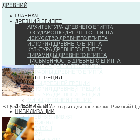
ДРЕВНИЙ
ГЛАВНАЯ
ДРЕВНИЙ ЕГИПЕТ
АРХИТЕКТУРА ДРЕВНЕГО ЕГИПТА
ГОСУДАРСТВО ДРЕВНЕГО ЕГИПТА
ИСКУССТВО ДРЕВНЕГО ЕГИПТА
ИСТОРИЯ ДРЕВНЕГО ЕГИПТА
КУЛЬТУРА ДРЕВНЕГО ЕГИПТА
ПИРАМИДЫ ДРЕВНЕГО ЕГИПТА
ПИСЬМЕННОСТЬ ДРЕВНЕГО ЕГИПТА
РЕЛИГИЯ ДРЕВНЕГО ЕГИПТА
ФАРАОНЫ ДРЕВНЕГО ЕГИПТА
ДРЕВНЯЯ ГРЕЦИЯ
ИГРЫ ДРЕВНЕЙ ГРЕЦИИ
ИСТОРИЯ ДРЕВНЕЙ ГРЕЦИИ
КУЛЬТУРА ДРЕВНЕЙ ГРЕЦИИ
МИФЫ ДРЕВНЕЙ ГРЕЦИИ
ДРЕВНИЙ РИМ
В Греческом Никополе открыт для посещения Римский Од
ЦИВИЛИЗАЦИИ
ДРЕВНЯЯ ЛИВИЯ
АССИРИЯ
ВАВИЛОН
МАЙЯ
НУБИЯ (КУШ)