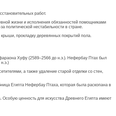
сстановительных работ.
евной жизни и исполнения обязанностей помощниками
за политической нестабильности в стране.
и крыши, прокладку деревянных покрытий пола.
араона Хуфу (2589–2566 до н.э.). Нефербау Птах был
н.э.)
ителями, а также удаление старой отделки со стен,
бница Египта Нефербау Птаха, которая была раскопана в
а. Особую ценность для искусства Древнего Египта имеют