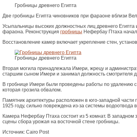
Гробницы древнего Египта
Две гробницы Египта чиновников при фараоне вблизи Вел
Усыпальницы высоких должностных лиц древнего Египта
фараона. Реконструкция
гробницы
Нефербау Птаха началас
Восстановление камер включает укрепление стен, устано
Гробницы древнего Египта
Вторая могила принадлежала Имери, жрецу и администра
старшим сыном Имери и занимал должность смотрителя дв
В гробнице Имери были проведены работы по удалению сов
которая грозила обвалом.
Памятник архитектуры расположен в юго-западной части 
1925 году, сильно повреждена из-за системы водоотвода
Камера Нефербау Птаха состоит из 5 комнат. В западном 
сцены сбора урожая на восточной стене гробницы.
Источник: Cairo Post