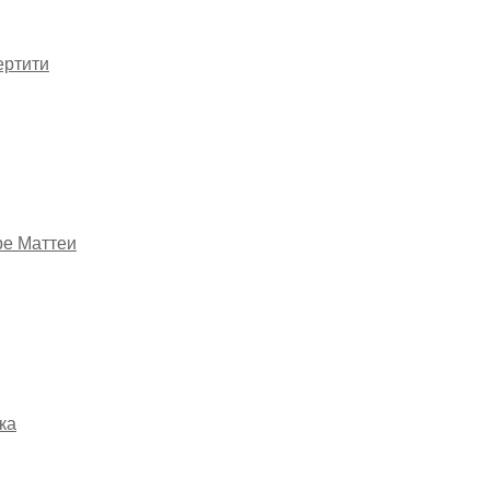
ертити
ре Маттеи
ка