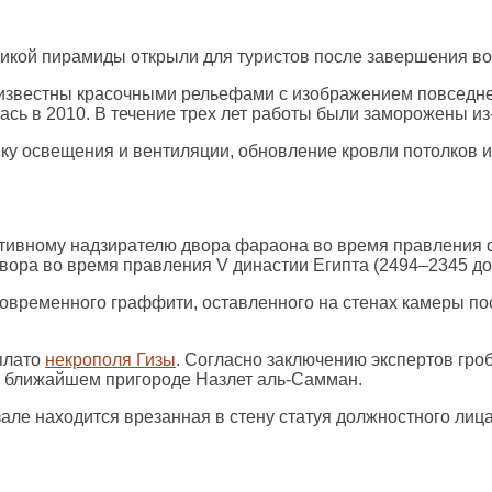
икой пирамиды открыли для туристов после завершения во
 известны красочными рельефами с изображением повседн
ь в 2010. В течение трех лет работы были заморожены из-
вку освещения и вентиляции, обновление кровли потолков 
тивному надзирателю двора фараона во время правления ф
ора во время правления V династии Египта (2494–2345 до 
ременного граффити, оставленного на стенах камеры посет
плато
некрополя Гизы
. Согласно заключению экспертов гро
 в ближайшем пригороде Назлет аль-Самман.
зале находится врезанная в стену статуя должностного лиц