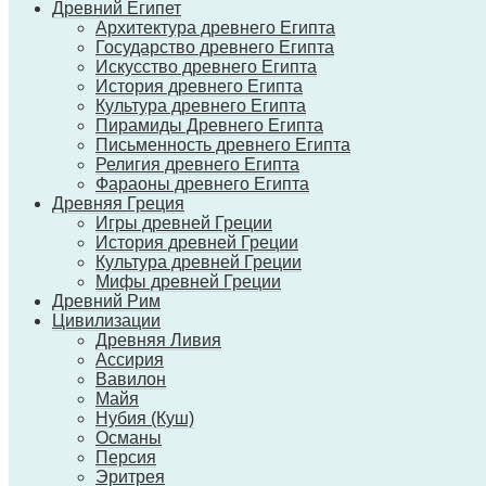
Древний Египет
Архитектура древнего Египта
Государство древнего Египта
Искусство древнего Египта
История древнего Египта
Культура древнего Египта
Пирамиды Древнего Египта
Письменность древнего Египта
Религия древнего Египта
Фараоны древнего Египта
Древняя Греция
Игры древней Греции
История древней Греции
Культура древней Греции
Мифы древней Греции
Древний Рим
Цивилизации
Древняя Ливия
Ассирия
Вавилон
Майя
Нубия (Куш)
Османы
Персия
Эритрея