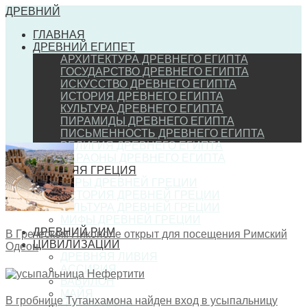
ДРЕВНИЙ
ГЛАВНАЯ
ДРЕВНИЙ ЕГИПЕТ
АРХИТЕКТУРА ДРЕВНЕГО ЕГИПТА
ГОСУДАРСТВО ДРЕВНЕГО ЕГИПТА
ИСКУССТВО ДРЕВНЕГО ЕГИПТА
ИСТОРИЯ ДРЕВНЕГО ЕГИПТА
КУЛЬТУРА ДРЕВНЕГО ЕГИПТА
ПИРАМИДЫ ДРЕВНЕГО ЕГИПТА
ПИСЬМЕННОСТЬ ДРЕВНЕГО ЕГИПТА
РЕЛИГИЯ ДРЕВНЕГО ЕГИПТА
ФАРАОНЫ ДРЕВНЕГО ЕГИПТА
ДРЕВНЯЯ ГРЕЦИЯ
ИГРЫ ДРЕВНЕЙ ГРЕЦИИ
ИСТОРИЯ ДРЕВНЕЙ ГРЕЦИИ
КУЛЬТУРА ДРЕВНЕЙ ГРЕЦИИ
МИФЫ ДРЕВНЕЙ ГРЕЦИИ
ДРЕВНИЙ РИМ
В Греческом Никополе открыт для посещения Римский
ЦИВИЛИЗАЦИИ
Одеон
ДРЕВНЯЯ ЛИВИЯ
АССИРИЯ
ВАВИЛОН
МАЙЯ
В гробнице Тутанхамона найден вход в усыпальницу
НУБИЯ (КУШ)