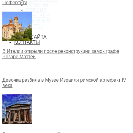
Нефертити
ОСМАНЫ
ПЕРСИЯ
ЭРИТРЕЯ
ФИНИКИЯ
ХЕТТЫ
ФОРУМ
КАРТА САЙТА
КОНТАКТЫ
В Италии открыли после реконструкции замок графа
Чезаре Маттеи
Девочка разбила в Музее Израиля римской артефакт IV
века