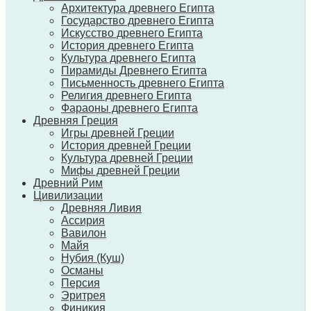
Архитектура древнего Египта
Государство древнего Египта
Искусство древнего Египта
История древнего Египта
Культура древнего Египта
Пирамиды Древнего Египта
Письменность древнего Египта
Религия древнего Египта
Фараоны древнего Египта
Древняя Греция
Игры древней Греции
История древней Греции
Культура древней Греции
Мифы древней Греции
Древний Рим
Цивилизации
Древняя Ливия
Ассирия
Вавилон
Майя
Нубия (Куш)
Османы
Персия
Эритрея
Финикия