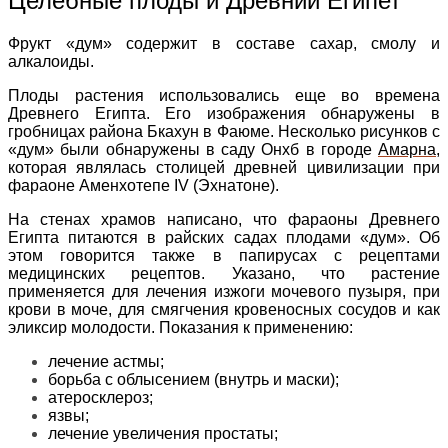
Целебные плоды и Древний Египет
Фрукт «дум» содержит в составе сахар, смолу и
алкалоиды.
Плоды растения использовались еще во времена
Древнего Египта. Его изображения обнаружены в
гробницах района Бкахун в Фаюме. Несколько рисунков с
«дум» были обнаружены в саду Онхб в городе
Амарна
,
которая являлась столицей древней цивилизации при
фараоне Аменхотепе IV (Эхнатоне).
На стенах храмов написано, что фараоны Древнего
Египта питаются в райских садах плодами «дум». Об
этом говорится также в папирусах с рецептами
медицинских рецептов. Указано, что растение
применяется для лечения изжоги мочевого пузыря, при
крови в моче, для смягчения кровеносных сосудов и как
эликсир молодости. Показания к применению:
лечение астмы;
борьба с облысением (внутрь и маски);
атеросклероз;
язвы;
лечение увеличения простаты;