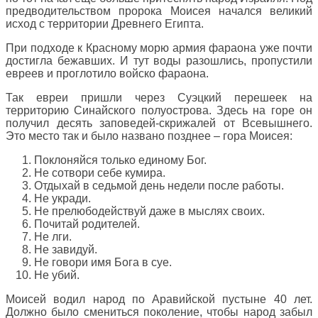
предводительством пророка Моисея начался великий
исход с территории Древнего Египта.
При подходе к Красному морю армия фараона уже почти
достигла бежавших. И тут воды разошлись, пропустили
евреев и проглотило войско фараона.
Так евреи пришли через Суэцкий перешеек на
территорию Синайского полуострова. Здесь на горе он
получил десять заповедей-скрижалей от Всевышнего.
Это место так и было названо позднее – гора Моисея:
Поклоняйся только единому Бог.
Не сотвори себе кумира.
Отдыхай в седьмой день недели после работы.
Не укради.
Не прелюбодействуй даже в мыслях своих.
Почитай родителей.
Не лги.
Не завидуй.
Не говори имя Бога в суе.
Не убий.
Моисей водил народ по Аравийской пустыне 40 лет.
Должно было смениться поколение, чтобы народ забыл