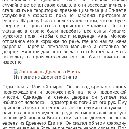
случайно встретил свою семью, и они воссоединились и
стали жить на территории древней цивилизации Египет в
услужении у фараона, пока не начались притеснения
евреев. Фараону было предсказание о том, что он будет
свергнут с трона из-за еврейского мальчика. По его
указанию в стране были перебиты все сыны Израиля
мужского пола. Чтобы спасти младенца мать Моисея
отправила его в корзинке по реке, где его нашла жена
фараона. Царевна пожалела мальчика и оставила во
дворце. Нянькой для него была его собственная мать,
поскольку о происхождении его не было ничего не
известно.
Изгнание из Древнего Египта
Годы шли, а Моисей вырос. Он не подозревал о своем
происхождении и возложенной на него пророческой
миссии. Однажды в стенах дворца он увидел как
избивают человека. Надсмотрщик погиб от его рук. Ему
пришлось бежать и несколько лет он служил пастухом. В
один из дней он увидел посреди пустыни пылающий куст,
вещающий именем Бога о том, что он должен вывести
евреев из Древнего Египта. Он сказал об этом фараону,
но тот начал еще больше притеснять народ Израиля. Под