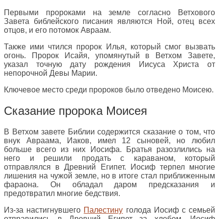
Первыми пророками на земле согласно Ветхового
Завета библейского писания являются Ной, отец всех
отцов, и его потомок Авраам.
Также ими чтился пророк Илья, который смог вызвать
огонь. Пророк Исайя, упомянутый в Ветхом Завете,
указал точную дату рождения Иисуса Христа от
непорочной Девы Марии.
Ключевое место среди пророков было отведено Моисею.
Сказание пророка Моисея
В Ветхом завете Библии содержится сказание о том, что
внук Авраама, Иаков, имел 12 сыновей, но любил
больше всего из них Иосифа. Братья разозлились на
него и решили продать с караваном, который
отправлялся в Древний Египет. Иосиф терпел многие
лишения на чужой земле, но в итоге стал приближенным
фараона. Он обладал даром предсказания и
предотвратил многие бедствия.
Из-за настигнувшего
Палестину
голода Иосиф с семьей
отправились в Древний Египет за хлебом. Иосиф