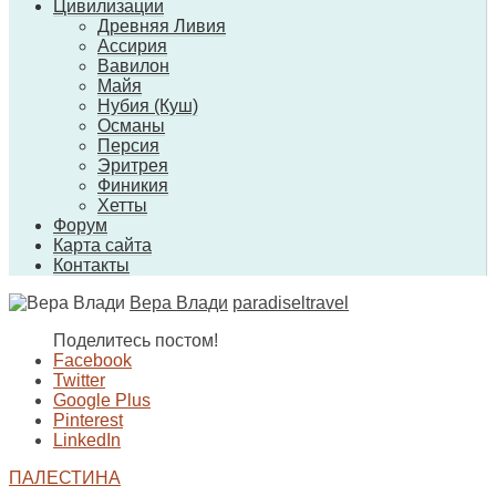
Цивилизации
Древняя Ливия
Ассирия
Вавилон
Майя
Нубия (Куш)
Османы
Персия
Эритрея
Финикия
Хетты
Форум
Карта сайта
Контакты
Вера Влади
paradiseltravel
Поделитесь постом!
Facebook
Twitter
Google Plus
Pinterest
LinkedIn
ПАЛЕСТИНА