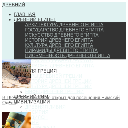
ДРЕВНИЙ
ГЛАВНАЯ
ДРЕВНИЙ ЕГИПЕТ
АРХИТЕКТУРА ДРЕВНЕГО ЕГИПТА
ГОСУДАРСТВО ДРЕВНЕГО ЕГИПТА
ИСКУССТВО ДРЕВНЕГО ЕГИПТА
ИСТОРИЯ ДРЕВНЕГО ЕГИПТА
КУЛЬТУРА ДРЕВНЕГО ЕГИПТА
ПИРАМИДЫ ДРЕВНЕГО ЕГИПТА
ПИСЬМЕННОСТЬ ДРЕВНЕГО ЕГИПТА
РЕЛИГИЯ ДРЕВНЕГО ЕГИПТА
ФАРАОНЫ ДРЕВНЕГО ЕГИПТА
ДРЕВНЯЯ ГРЕЦИЯ
ИГРЫ ДРЕВНЕЙ ГРЕЦИИ
ИСТОРИЯ ДРЕВНЕЙ ГРЕЦИИ
КУЛЬТУРА ДРЕВНЕЙ ГРЕЦИИ
МИФЫ ДРЕВНЕЙ ГРЕЦИИ
ДРЕВНИЙ РИМ
В Греческом Никополе открыт для посещения Римский
ЦИВИЛИЗАЦИИ
Одеон
ДРЕВНЯЯ ЛИВИЯ
АССИРИЯ
ВАВИЛОН
МАЙЯ
НУБИЯ (КУШ)