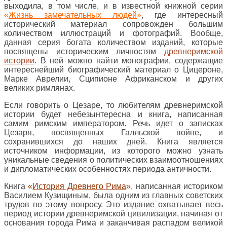
выходила, в том числе, и в известной книжной серии
«
Жизнь замечательных людей
»
, где интересный
исторический материал сопровожден большим
количеством иллюстраций и фотографий. Вообще,
данная серия богата количеством изданий, которые
посвящены историческим личностям
древнеримской
истории
. В ней можно найти монографии, содержащие
интереснейший биографический материал о Цицероне,
Марке Аврелии, Сципионе Африканском и других
великих римлянах.
Если говорить о Цезаре, то любителям древнеримской
истории будет небезынтересна и книга, написанная
самим римским императором. Речь идет о записках
Цезаря, посвященных Галльской войне, и
сохранившихся до наших дней. Книга является
источником информации, из которого можно узнать
уникальные сведения о политических взаимоотношениях
и дипломатических особенностях периода античности.
Книга
«
История Древнего Рима
»
, написанная историком
Василием Кузищиным, была одним из главных советских
трудов по этому вопросу. Это издание охватывает весь
период истории древнеримской цивилизации, начиная от
основания города Рима и заканчивая распадом великой