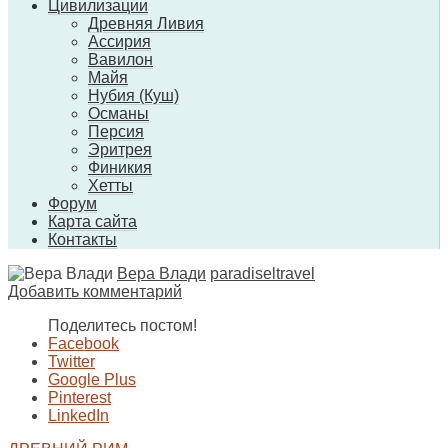
Цивилизации
Древняя Ливия
Ассирия
Вавилон
Майя
Нубия (Куш)
Османы
Персия
Эритрея
Финикия
Хетты
Форум
Карта сайта
Контакты
Вера Влади
paradiseltravel
Добавить комментарий
Поделитесь постом!
Facebook
Twitter
Google Plus
Pinterest
LinkedIn