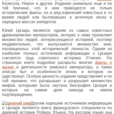
Калигула, Нерон и другие. Издание уникально еще и по
той причине, что в нем приводятся не только
исторические факты, но и ряд изречений известных в то
время людей или бытовавших в античную эпоху в
народных массах анекдотов.
Юлий Цезарь является одним из самых известных
древнеримских императоров, интерес к нему проявляет
множество людей, интересующихся историей, поэтому
неудивительно, что выпускается множество книг,
посвященных этой исторической личности. Одним из
наиболее полных источников информации о Цезаре
считается труд советского историка Утченко. На
страницах книги подробно раскрыты многие
факты о
жизни
и деятельности римского императора, а также
описан быт и особенности эпохи, в которую он
царствовал. Особую ценность издания представляет и по
той причине, что раскрывает и разрушает множество
мифов, которыми была окутана биография Цезаря и
которые на самом деле никогда не имели
подтверждения.
Другим хорошим источником информации
о Цезаре является книга французского специалиста по
древней истории Робера Этьена. На русском языке она