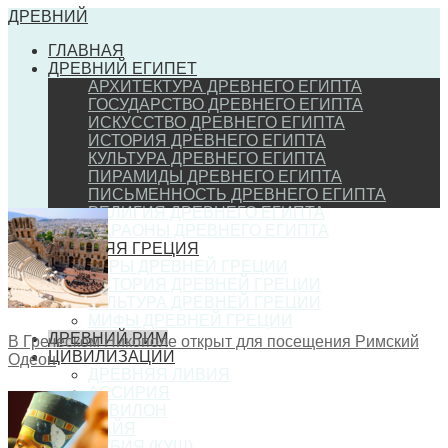
ДРЕВНИЙ
ГЛАВНАЯ
ДРЕВНИЙ ЕГИПЕТ
АРХИТЕКТУРА ДРЕВНЕГО ЕГИПТА
ГОСУДАРСТВО ДРЕВНЕГО ЕГИПТА
ИСКУССТВО ДРЕВНЕГО ЕГИПТА
ИСТОРИЯ ДРЕВНЕГО ЕГИПТА
КУЛЬТУРА ДРЕВНЕГО ЕГИПТА
ПИРАМИДЫ ДРЕВНЕГО ЕГИПТА
ПИСЬМЕННОСТЬ ДРЕВНЕГО ЕГИПТА
РЕЛИГИЯ ДРЕВНЕГО ЕГИПТА
ФАРАОНЫ ДРЕВНЕГО ЕГИПТА
ДРЕВНЯЯ ГРЕЦИЯ
ИГРЫ ДРЕВНЕЙ ГРЕЦИИ
ИСТОРИЯ ДРЕВНЕЙ ГРЕЦИИ
КУЛЬТУРА ДРЕВНЕЙ ГРЕЦИИ
МИФЫ ДРЕВНЕЙ ГРЕЦИИ
ДРЕВНИЙ РИМ
В Греческом Никополе открыт для посещения Римский
ЦИВИЛИЗАЦИИ
Одеон
ДРЕВНЯЯ ЛИВИЯ
АССИРИЯ
ВАВИЛОН
МАЙЯ
НУБИЯ (КУШ)