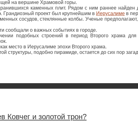
оящей на вершине Храмовой горы.
охранившихся каменных плит. Рядом с ним раннее найден
н.э. Грандиозный проект был крупнейшим в
Иерусалиме
в пер
аменных сосудов, стеклянные колбы. Ученые предполагают
ти сообщали о важных событиях в городе.
ачении подобных строений в период Второго храма для
ок.
как место в Иерусалиме эпохи Второго храма.
й структуры, подобно пирамиде, остается до сих пор загад
 Ковчег и золотой трон?