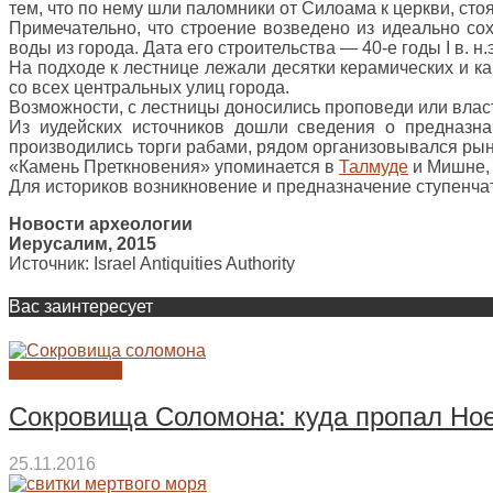
тем, что по нему шли паломники от Силоама к церкви, ст
Примечательно, что строение возведено из идеально с
воды из города. Дата его строительства — 40-е годы I в. 
На подходе к лестнице лежали десятки керамических и к
со всех центральных улиц города.
Возможности, с лестницы доносились проповеди или влас
Из иудейских источников дошли сведения о предназн
производились торги рабами, рядом организовывался рын
«Камень Преткновения» упоминается в
Талмуде
и Мишне, 
Для историков возникновение и предназначение ступенчато
Новости археологии
Иерусалим, 2015
Источник: Israel Antiquities Authority
Вас заинтересует
ИЕРУСАЛИМ
Сокровища Соломона: куда пропал Ноев
25.11.2016