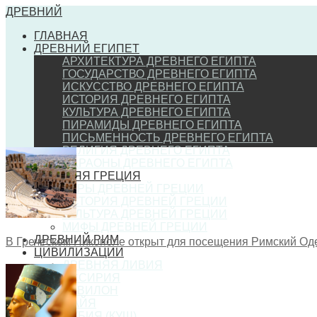
ДРЕВНИЙ
ГЛАВНАЯ
ДРЕВНИЙ ЕГИПЕТ
АРХИТЕКТУРА ДРЕВНЕГО ЕГИПТА
ГОСУДАРСТВО ДРЕВНЕГО ЕГИПТА
ИСКУССТВО ДРЕВНЕГО ЕГИПТА
ИСТОРИЯ ДРЕВНЕГО ЕГИПТА
КУЛЬТУРА ДРЕВНЕГО ЕГИПТА
ПИРАМИДЫ ДРЕВНЕГО ЕГИПТА
ПИСЬМЕННОСТЬ ДРЕВНЕГО ЕГИПТА
РЕЛИГИЯ ДРЕВНЕГО ЕГИПТА
ФАРАОНЫ ДРЕВНЕГО ЕГИПТА
ДРЕВНЯЯ ГРЕЦИЯ
ИГРЫ ДРЕВНЕЙ ГРЕЦИИ
ИСТОРИЯ ДРЕВНЕЙ ГРЕЦИИ
КУЛЬТУРА ДРЕВНЕЙ ГРЕЦИИ
МИФЫ ДРЕВНЕЙ ГРЕЦИИ
ДРЕВНИЙ РИМ
В Греческом Никополе открыт для посещения Римский Од
ЦИВИЛИЗАЦИИ
ДРЕВНЯЯ ЛИВИЯ
АССИРИЯ
ВАВИЛОН
МАЙЯ
НУБИЯ (КУШ)