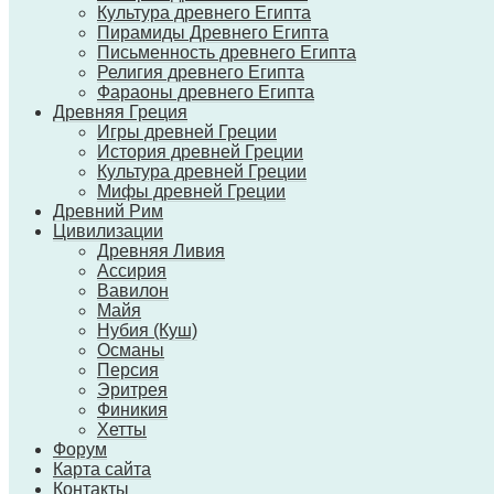
Культура древнего Египта
Пирамиды Древнего Египта
Письменность древнего Египта
Религия древнего Египта
Фараоны древнего Египта
Древняя Греция
Игры древней Греции
История древней Греции
Культура древней Греции
Мифы древней Греции
Древний Рим
Цивилизации
Древняя Ливия
Ассирия
Вавилон
Майя
Нубия (Куш)
Османы
Персия
Эритрея
Финикия
Хетты
Форум
Карта сайта
Контакты