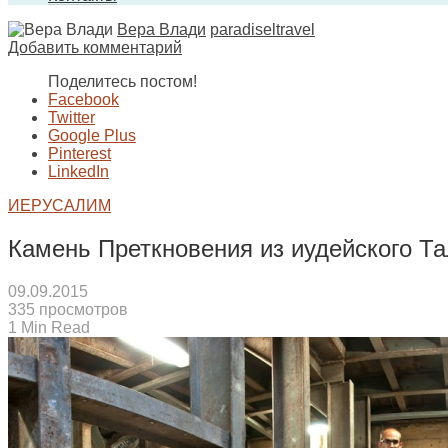
Вера Влади
paradiseltravel
Добавить комментарий
Поделитесь постом!
Facebook
Twitter
Google Plus
Pinterest
LinkedIn
ИЕРУСАЛИМ
Камень Преткновения из иудейского Та
09.09.2015
335 просмотров
1 Min Read