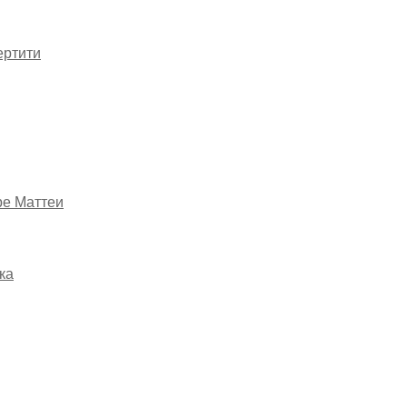
ертити
ре Маттеи
ка