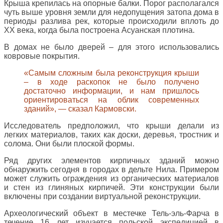
Крыша крепилась на опорные балки. Порог располагался
чуть выше уровня земли для недопущения затопа дома в
периоды разлива рек, которые происходили вплоть до
XX века, когда была построена Асуанская плотина.
В домах не было дверей – для этого использовались
ковровые покрытия.
«Самым сложным была реконструкция крыши
– в ходе раскопок не было получено
достаточно информации, и нам пришлось
ориентироваться на облик современных
зданий», — сказал Кармовски.
Исследователь предположил, что крыши делали из
легких материалов, таких как доски, деревья, тростник и
солома. Они были плоской формы.
Ряд других элементов кирпичных зданий можно
обнаружить сегодня в городах в дельте Нила. Примером
может служить ограждения из органических материалов
и стен из глиняных кирпичей. Эти конструкции были
включены при создании виртуальной реконструкции.
Археологический объект в местечке Тель-эль-Фарча в
течение 16 лет изучается польской экспедицией в