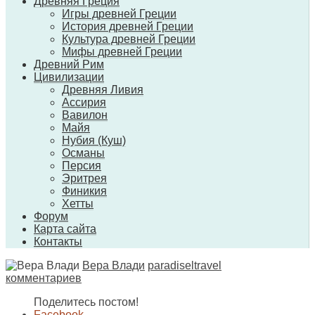
Древняя Греция
Игры древней Греции
История древней Греции
Культура древней Греции
Мифы древней Греции
Древний Рим
Цивилизации
Древняя Ливия
Ассирия
Вавилон
Майя
Нубия (Куш)
Османы
Персия
Эритрея
Финикия
Хетты
Форум
Карта сайта
Контакты
Вера Влади
paradiseltravel
комментариев
Поделитесь постом!
Facebook