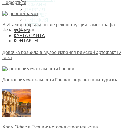
Нефертити
ОСМАНЫ
ПЕРСИЯ
ЭРИТРЕЯ
ФИНИКИЯ
В Италии открыли после реконструкции замок графа
ХЕТТЫ
Чезаре Маттеи
ФОРУМ
КАРТА САЙТА
КОНТАКТЫ
Девочка разбила в Музее Израиля римской артефакт IV
века
Достопримечательности Греции: перспективы туризма
Храм Эфес в Турции: история строительства