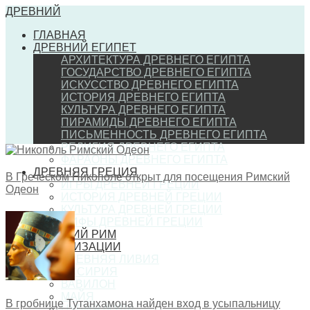
ДРЕВНИЙ
ГЛАВНАЯ
ДРЕВНИЙ ЕГИПЕТ
АРХИТЕКТУРА ДРЕВНЕГО ЕГИПТА
ГОСУДАРСТВО ДРЕВНЕГО ЕГИПТА
ИСКУССТВО ДРЕВНЕГО ЕГИПТА
ИСТОРИЯ ДРЕВНЕГО ЕГИПТА
КУЛЬТУРА ДРЕВНЕГО ЕГИПТА
ПИРАМИДЫ ДРЕВНЕГО ЕГИПТА
ПИСЬМЕННОСТЬ ДРЕВНЕГО ЕГИПТА
РЕЛИГИЯ ДРЕВНЕГО ЕГИПТА
ФАРАОНЫ ДРЕВНЕГО ЕГИПТА
ДРЕВНЯЯ ГРЕЦИЯ
В Греческом Никополе открыт для посещения Римский
ИГРЫ ДРЕВНЕЙ ГРЕЦИИ
Одеон
ИСТОРИЯ ДРЕВНЕЙ ГРЕЦИИ
КУЛЬТУРА ДРЕВНЕЙ ГРЕЦИИ
МИФЫ ДРЕВНЕЙ ГРЕЦИИ
ДРЕВНИЙ РИМ
ЦИВИЛИЗАЦИИ
ДРЕВНЯЯ ЛИВИЯ
АССИРИЯ
ВАВИЛОН
МАЙЯ
В гробнице Тутанхамона найден вход в усыпальницу
НУБИЯ (КУШ)