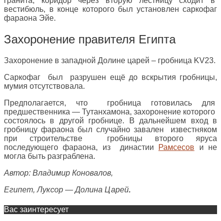
гранита, коридор через вторую лестницу сходит в
вестибюль, в конце которого был установлен саркофаг
фараона Эйе.
Захоронение правителя Египта
Захоронение в западной Долине царей – гробница KV23.
Саркофаг был разрушен ещё до вскрытия гробницы,
мумия отсутствовала.
Предполагается, что гробница готовилась для
предшественника — Тутанхамона, захоронение которого
состоялось в другой гробнице. В дальнейшем вход в
гробницу фараона был случайно завален известняком
при строительстве гробницы второго яруса
последующего фараона, из династии
Рамсесов
и не
могла быть разграблена.
Автор: Владимир Коновалов,
Египет, Луксор — Долина Царей
.
Вас заинтересует