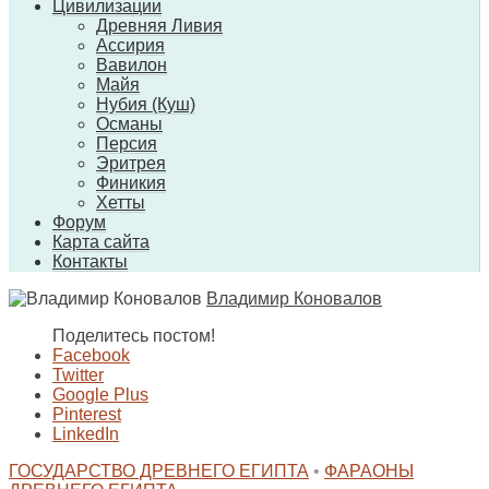
Цивилизации
Древняя Ливия
Ассирия
Вавилон
Майя
Нубия (Куш)
Османы
Персия
Эритрея
Финикия
Хетты
Форум
Карта сайта
Контакты
Владимир Коновалов
Поделитесь постом!
Facebook
Twitter
Google Plus
Pinterest
LinkedIn
ГОСУДАРСТВО ДРЕВНЕГО ЕГИПТА
•
ФАРАОНЫ