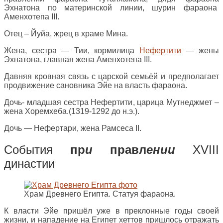
Эхнатона по материнской линии, шурин фараона
Аменхотепа III.
Отец – Йуйа, жрец в храме Мина.
Жена, сестра — Тии, кормилица
Нефертити
— жены
Эхнатона, главная жена Аменхотепа III.
Давняя кровная связь с царской семьёй и предполагает
продвижение сановника Эйе на власть фараона.
Дочь- младшая сестра Нефертити, царица Мутнеджмет –
жена Хоремхеба.(1319-1292 до н.э.).
Дочь — Нефертари, жена Рамсеса II.
События
пр
и
правл
ении
XVIII
династии
Храм Древнего Египта. Статуя фараона.
К власти Эйе пришёл уже в преклонные годы своей
жизни, и нападение на Египет хеттов пришлось отражать