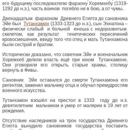
его будущему последователю фараону Хоремхебу (1319-
1292 до н.э.), часть воинов погибло не в бою, а от чумы.
Двенадцатым фараоном Древнего Египта до сановника
Эйе был
Тутанхамон
(1333-1323 до н.э.), сын Эхнатона –
физически слабый и больной юноша с недоразвитым
скелетом, как результат генетических пересечений
кровосмешения, ввиду того что отец и мать Тутанхамона
были сестрой и братом.
Исторически доказано, что советник Эйе и военачальник
Хоремхеб делили власть ещё при юном Тутанхамоне.
Они уговорили его открыть старые храмы, столицу
вернуть в Фивы.
Сановник Эйе оставался до смерти Тутанхамона его
регентом, заменил мальчику отца и обучал премудростям
военного искусства.
Тутанхамон взошёл на престол в 1333 году до н.э.
девятилетним мальчиком и умер от малярии в 19 лет от
рождения.
Отсутствие наследников на трон государства Древнего
Египта вынудило сановников государства поставить