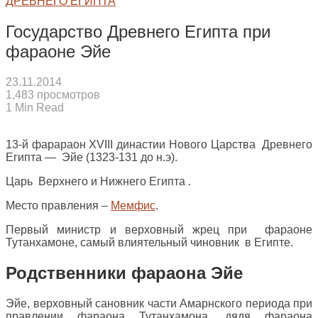
ДРЕВНЕГО ЕГИПТА
Государство Древнего Египта при
фараоне Эйе
23.11.2014
1,483 просмотров
1 Min Read
13-й фарараон XVIII династии Нового Царства Древнего
Египта — Эйе (1323-131 до н.э).
Царь Верхнего и Нижнего Египта .
Место правления –
Мемфис
.
Первый министр и верховный жрец при фараоне
Тутанхамоне, самый влиятельный чиновник в Египте.
Родственники фараона Эйе
Эйе, верховный сановник части Амарнского периода при
правлении фараона Тутанхамона, дядя фараона