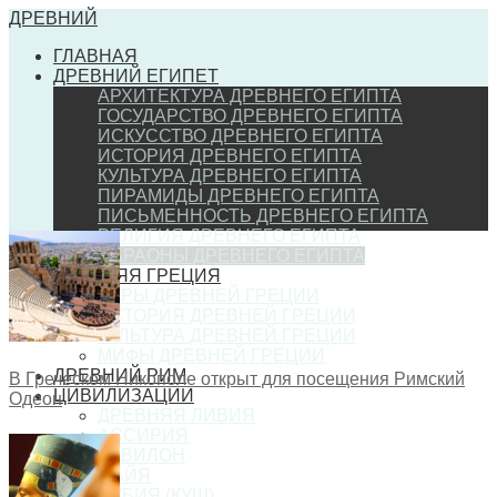
ДРЕВНИЙ
ГЛАВНАЯ
ДРЕВНИЙ ЕГИПЕТ
АРХИТЕКТУРА ДРЕВНЕГО ЕГИПТА
ГОСУДАРСТВО ДРЕВНЕГО ЕГИПТА
ИСКУССТВО ДРЕВНЕГО ЕГИПТА
ИСТОРИЯ ДРЕВНЕГО ЕГИПТА
КУЛЬТУРА ДРЕВНЕГО ЕГИПТА
ПИРАМИДЫ ДРЕВНЕГО ЕГИПТА
ПИСЬМЕННОСТЬ ДРЕВНЕГО ЕГИПТА
РЕЛИГИЯ ДРЕВНЕГО ЕГИПТА
ФАРАОНЫ ДРЕВНЕГО ЕГИПТА
ДРЕВНЯЯ ГРЕЦИЯ
ИГРЫ ДРЕВНЕЙ ГРЕЦИИ
ИСТОРИЯ ДРЕВНЕЙ ГРЕЦИИ
КУЛЬТУРА ДРЕВНЕЙ ГРЕЦИИ
МИФЫ ДРЕВНЕЙ ГРЕЦИИ
ДРЕВНИЙ РИМ
В Греческом Никополе открыт для посещения Римский
ЦИВИЛИЗАЦИИ
Одеон
ДРЕВНЯЯ ЛИВИЯ
АССИРИЯ
ВАВИЛОН
МАЙЯ
НУБИЯ (КУШ)