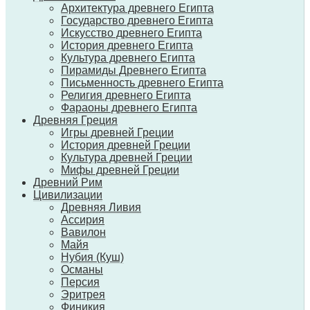
Архитектура древнего Египта
Государство древнего Египта
Искусство древнего Египта
История древнего Египта
Культура древнего Египта
Пирамиды Древнего Египта
Письменность древнего Египта
Религия древнего Египта
Фараоны древнего Египта
Древняя Греция
Игры древней Греции
История древней Греции
Культура древней Греции
Мифы древней Греции
Древний Рим
Цивилизации
Древняя Ливия
Ассирия
Вавилон
Майя
Нубия (Куш)
Османы
Персия
Эритрея
Финикия