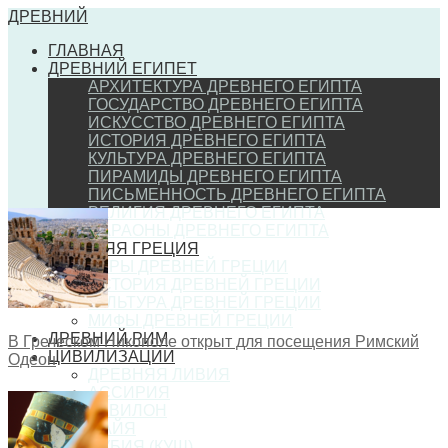
ДРЕВНИЙ
ГЛАВНАЯ
ДРЕВНИЙ ЕГИПЕТ
АРХИТЕКТУРА ДРЕВНЕГО ЕГИПТА
ГОСУДАРСТВО ДРЕВНЕГО ЕГИПТА
ИСКУССТВО ДРЕВНЕГО ЕГИПТА
ИСТОРИЯ ДРЕВНЕГО ЕГИПТА
КУЛЬТУРА ДРЕВНЕГО ЕГИПТА
ПИРАМИДЫ ДРЕВНЕГО ЕГИПТА
ПИСЬМЕННОСТЬ ДРЕВНЕГО ЕГИПТА
РЕЛИГИЯ ДРЕВНЕГО ЕГИПТА
ФАРАОНЫ ДРЕВНЕГО ЕГИПТА
ДРЕВНЯЯ ГРЕЦИЯ
ИГРЫ ДРЕВНЕЙ ГРЕЦИИ
ИСТОРИЯ ДРЕВНЕЙ ГРЕЦИИ
КУЛЬТУРА ДРЕВНЕЙ ГРЕЦИИ
МИФЫ ДРЕВНЕЙ ГРЕЦИИ
ДРЕВНИЙ РИМ
В Греческом Никополе открыт для посещения Римский
ЦИВИЛИЗАЦИИ
Одеон
ДРЕВНЯЯ ЛИВИЯ
АССИРИЯ
ВАВИЛОН
МАЙЯ
НУБИЯ (КУШ)