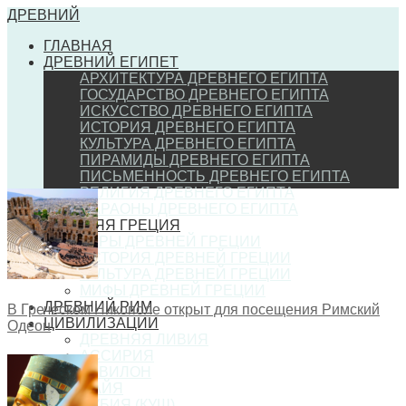
ДРЕВНИЙ
ГЛАВНАЯ
ДРЕВНИЙ ЕГИПЕТ
АРХИТЕКТУРА ДРЕВНЕГО ЕГИПТА
ГОСУДАРСТВО ДРЕВНЕГО ЕГИПТА
ИСКУССТВО ДРЕВНЕГО ЕГИПТА
ИСТОРИЯ ДРЕВНЕГО ЕГИПТА
КУЛЬТУРА ДРЕВНЕГО ЕГИПТА
ПИРАМИДЫ ДРЕВНЕГО ЕГИПТА
ПИСЬМЕННОСТЬ ДРЕВНЕГО ЕГИПТА
РЕЛИГИЯ ДРЕВНЕГО ЕГИПТА
ФАРАОНЫ ДРЕВНЕГО ЕГИПТА
ДРЕВНЯЯ ГРЕЦИЯ
ИГРЫ ДРЕВНЕЙ ГРЕЦИИ
ИСТОРИЯ ДРЕВНЕЙ ГРЕЦИИ
КУЛЬТУРА ДРЕВНЕЙ ГРЕЦИИ
МИФЫ ДРЕВНЕЙ ГРЕЦИИ
ДРЕВНИЙ РИМ
В Греческом Никополе открыт для посещения Римский
ЦИВИЛИЗАЦИИ
Одеон
ДРЕВНЯЯ ЛИВИЯ
АССИРИЯ
ВАВИЛОН
МАЙЯ
НУБИЯ (КУШ)