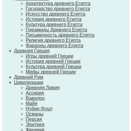
Архитектура древнего Египта
Государство древнего Египта
Искусство древнего Египта
История древнего Египта
Культура древнего Египта
Пирамиды Древнего Египта
Письменность древнего Египта
Религия древнего Египта
Фараоны древнего Египта
Древняя Греция
Игры древней Греции
История древней Греции
Культура древней Греции
Мифы древней Греции
Древний Рим
Цивилизации
Древняя Ливия
Ассирия
Вавилон
Майя
Нубия (Куш)
Османы
Персия
Эритрея
Финикия