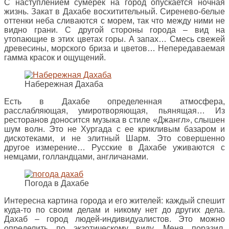
С наступлением сумерек на город опускается ночная
жизнь. Закат в Дахабе восхитительный. Сиренево-белые
оттенки неба сливаются с морем, так что между ними не
видно грани. С другой стороны города – вид на
утопающие в этих цветах горы. А запах… Смесь свежей
древесины, морского бриза и цветов… Непередаваемая
гамма красок и ощущений.
Набережная Дахаба
Есть в Дахабе определенная атмосфера,
расслабляющая, умиротворяющая, пьянящая… Из
ресторанов доносится музыка в стиле «Джангл», слышен
шум волн. Это не Хургада с ее крикливым базаром и
дискотеками, и не элитный Шарм. Это совершенно
другое измерение… Русские в Дахабе уживаются с
немцами, голландцами, англичанами.
Погода в Дахабе
Интересна картина города и его жителей: каждый спешит
куда-то по своим делам и никому нет до других дела.
Дахаб – город людей-индивидуалистов. Это можно
определить по экзотическому виду. Меня поразил,