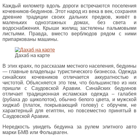
Каждый километр вдоль дороги встречаются поселения
кочевников-бедуинов. Этот народ из века в век, сохраняя
древние традиции своих дальних предков, живёт в
маленьких одноэтажных домах, без света и
водоснабжения. Крыши жилищ застелены пальмовыми
листьями. Правда, вместо верблюдов рядом с ними
припаркованы машины.
Дахаб на карте
В этих краях, по рассказам местного населения, бедуины
— главные владельцы туристического бизнесоа. Одежда
синайских кочевников отличается аккуратностью и
чистотой. Объясняется это тем, что большинство из них
пришли с Саудовской Аравии. Синайских бедуинов
отличает традиционная исламская одежда – галабея
(рубаха до щиколоток), обычно белого цвета, и мужской
хиджаб (платок, покрывающий голову) с обручем, не
характерный для египтян, но повсеместно принятый в
Саудовской Аравии.
Нередкость увидеть бедуина за рулем элитного авто
марки БМВ или Фольцваген.