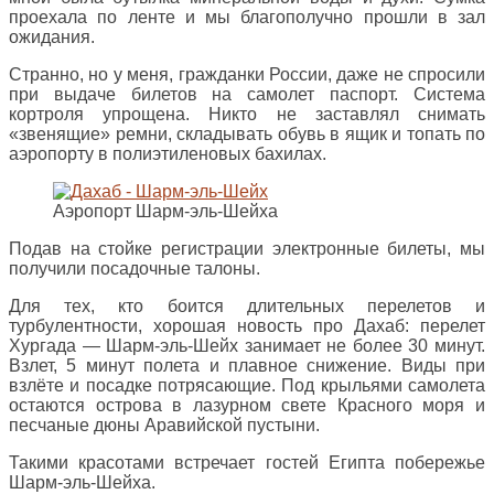
проехала по ленте и мы благополучно прошли в зал
ожидания.
Странно, но у меня, гражданки России, даже не спросили
при выдаче билетов на самолет паспорт. Система
кортроля упрощена. Никто не заставлял снимать
«звенящие» ремни, складывать обувь в ящик и топать по
аэропорту в полиэтиленовых бахилах.
Аэропорт Шарм-эль-Шейха
Подав на стойке регистрации электронные билеты, мы
получили посадочные талоны.
Для тех, кто боится длительных перелетов и
турбулентности, хорошая новость про Дахаб: перелет
Хургада — Шарм-эль-Шейх занимает не более 30 минут.
Взлет, 5 минут полета и плавное снижение. Виды при
взлёте и посадке потрясающие. Под крыльями самолета
остаются острова в лазурном свете Красного моря и
песчаные дюны Аравийской пустыни.
Такими красотами встречает гостей Египта побережье
Шарм-эль-Шейха.