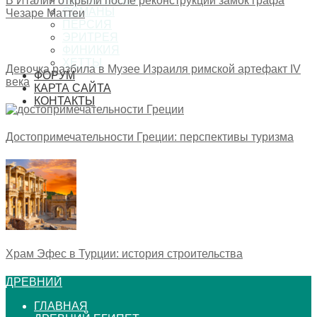
В Италии открыли после реконструкции замок графа
ОСМАНЫ
Чезаре Маттеи
ПЕРСИЯ
ЭРИТРЕЯ
ФИНИКИЯ
ХЕТТЫ
Девочка разбила в Музее Израиля римской артефакт IV
ФОРУМ
века
КАРТА САЙТА
КОНТАКТЫ
Достопримечательности Греции: перспективы туризма
Храм Эфес в Турции: история строительства
ДРЕВНИЙ
ГЛАВНАЯ