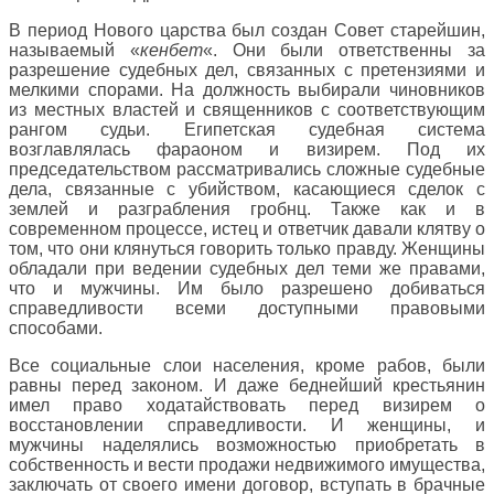
В период Нового царства был создан Совет старейшин,
называемый «
кенбет
«. Они были ответственны за
разрешение судебных дел, связанных с претензиями и
мелкими спорами. На должность выбирали чиновников
из местных властей и священников с соответствующим
рангом судьи. Египетская судебная система
возглавлялась фараоном и визирем. Под их
председательством рассматривались сложные судебные
дела, связанные с убийством, касающиеся сделок с
землей и разграбления гробнц. Также как и в
современном процессе, истец и ответчик давали клятву о
том, что они клянуться говорить только правду. Женщины
обладали при ведении судебных дел теми же правами,
что и мужчины. Им было разрешено добиваться
справедливости всеми доступными правовыми
способами.
Все социальные слои населения, кроме рабов, были
равны перед законом. И даже беднейший крестьянин
имел право ходатайствовать перед визирем о
восстановлении справедливости. И женщины, и
мужчины наделялись возможностью приобретать в
собственность и вести продажи недвижимого имущества,
заключать от своего имени договор, вступать в брачные