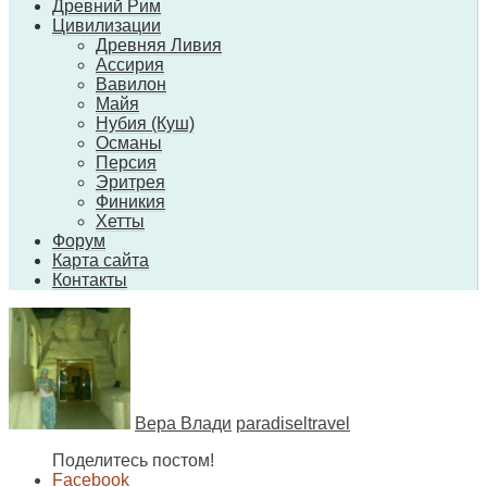
Древний Рим
Цивилизации
Древняя Ливия
Ассирия
Вавилон
Майя
Нубия (Куш)
Османы
Персия
Эритрея
Финикия
Хетты
Форум
Карта сайта
Контакты
Вера Влади
paradiseltravel
Поделитесь постом!
Facebook