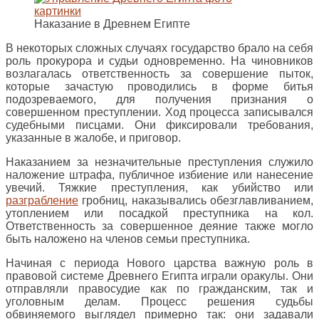
Наказание в Древнем Египте
В некоторых сложных случаях государство брало на себя
роль прокурора и судьи одновременно. На чиновников
возлагалась ответственность за совершение пыток,
которые зачастую проводились в форме битья
подозреваемого, для получения признания о
совершенном преступлении. Ход процесса записывался
судебными писцами. Они фиксировали требования,
указанные в жалобе, и приговор.
Наказанием за незначительные преступления служило
наложение штрафа, публичное избиение или нанесение
увечий. Тяжкие преступления, как убийство или
разграбление
гробниц, наказывались обезглавливанием,
утоплением или посадкой преступника на кол.
Ответственность за совершенное деяние также могло
быть наложено на членов семьи преступника.
Начиная с периода Нового царства важную роль в
правовой системе Древнего Египта играли оракулы. Они
отправляли правосудие как по гражданским, так и
уголовным делам. Процесс решения судьбы
обвиняемого выглядел примерно так: они задавали