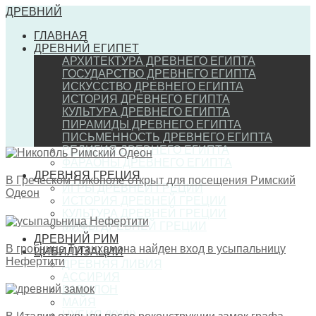
ДРЕВНИЙ
ГЛАВНАЯ
ДРЕВНИЙ ЕГИПЕТ
АРХИТЕКТУРА ДРЕВНЕГО ЕГИПТА
ГОСУДАРСТВО ДРЕВНЕГО ЕГИПТА
ИСКУССТВО ДРЕВНЕГО ЕГИПТА
ИСТОРИЯ ДРЕВНЕГО ЕГИПТА
КУЛЬТУРА ДРЕВНЕГО ЕГИПТА
ПИРАМИДЫ ДРЕВНЕГО ЕГИПТА
ПИСЬМЕННОСТЬ ДРЕВНЕГО ЕГИПТА
РЕЛИГИЯ ДРЕВНЕГО ЕГИПТА
ФАРАОНЫ ДРЕВНЕГО ЕГИПТА
ДРЕВНЯЯ ГРЕЦИЯ
В Греческом Никополе открыт для посещения Римский
ИГРЫ ДРЕВНЕЙ ГРЕЦИИ
Одеон
ИСТОРИЯ ДРЕВНЕЙ ГРЕЦИИ
КУЛЬТУРА ДРЕВНЕЙ ГРЕЦИИ
МИФЫ ДРЕВНЕЙ ГРЕЦИИ
ДРЕВНИЙ РИМ
В гробнице Тутанхамона найден вход в усыпальницу
ЦИВИЛИЗАЦИИ
Нефертити
ДРЕВНЯЯ ЛИВИЯ
АССИРИЯ
ВАВИЛОН
МАЙЯ
НУБИЯ (КУШ)