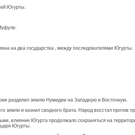
ией Югурты.
Муфуле.
елена на два государства , между последователями Югурты.
рии разделил землю Нумидии на Западную и Восточную.
го земли и казнил сводного брата. Народ восстал против 
ми, влияние Югурта продолжало сохраняться на территори
 царя Югурты.