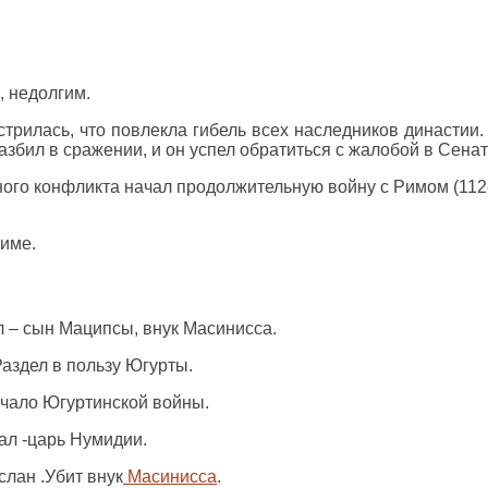
, недолгим.
трилась, что повлекла гибель всех наследников династии.
збил в сражении, и он успел обратиться с жалобой в Сенат
ого конфликта начал продолжительную войну с Римом (112-10
Риме.
ал – сын Маципсы, внук Масинисса.
Раздел в пользу Югурты.
ачало Югуртинской войны.
бал -царь Нумидии.
слан .Убит внук
Масинисса
.