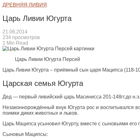
ДРЕВНЯЯ ЛИВИЯ
Царь Ливии Югурта
21.06.2014
234 просмотров
1 Min Read
Царь Ливии Югурта Персей
Царь Ливии Югурта – приёмный сын царя Маципса (118-105 г
Царская семья Югурта
Дед — первый ливийский царь Масинисса 201-148гг.до н.э
Незаконнорождённый внук Югурта рос и воспитывался во
поимки диких животных и львов.
Царь Маципса усыновил Югурту, вместе с сыновьями его 
Сыновья Маципсы: