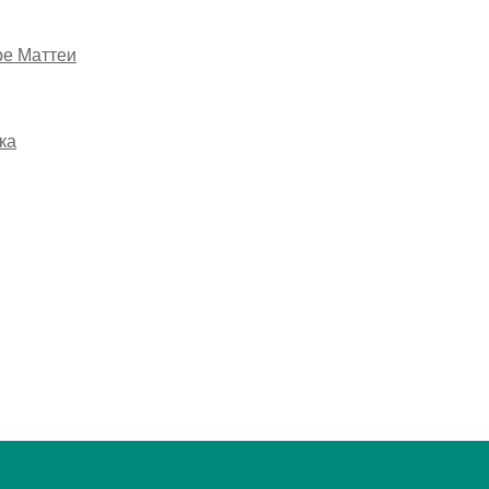
ре Маттеи
ка