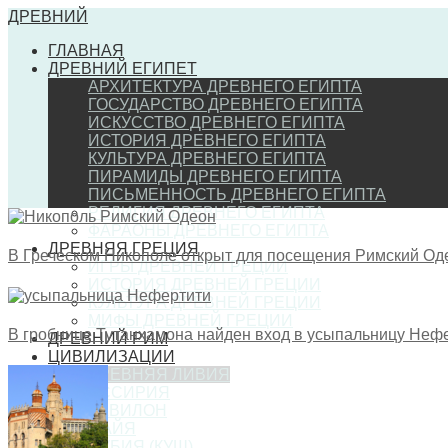
ДРЕВНИЙ
ГЛАВНАЯ
ДРЕВНИЙ ЕГИПЕТ
АРХИТЕКТУРА ДРЕВНЕГО ЕГИПТА
ГОСУДАРСТВО ДРЕВНЕГО ЕГИПТА
ИСКУССТВО ДРЕВНЕГО ЕГИПТА
ИСТОРИЯ ДРЕВНЕГО ЕГИПТА
КУЛЬТУРА ДРЕВНЕГО ЕГИПТА
ПИРАМИДЫ ДРЕВНЕГО ЕГИПТА
ПИСЬМЕННОСТЬ ДРЕВНЕГО ЕГИПТА
РЕЛИГИЯ ДРЕВНЕГО ЕГИПТА
ФАРАОНЫ ДРЕВНЕГО ЕГИПТА
ДРЕВНЯЯ ГРЕЦИЯ
В Греческом Никополе открыт для посещения Римский Од
ИГРЫ ДРЕВНЕЙ ГРЕЦИИ
ИСТОРИЯ ДРЕВНЕЙ ГРЕЦИИ
КУЛЬТУРА ДРЕВНЕЙ ГРЕЦИИ
МИФЫ ДРЕВНЕЙ ГРЕЦИИ
В гробнице Тутанхамона найден вход в усыпальницу Неф
ДРЕВНИЙ РИМ
ЦИВИЛИЗАЦИИ
ДРЕВНЯЯ ЛИВИЯ
АССИРИЯ
ВАВИЛОН
МАЙЯ
НУБИЯ (КУШ)