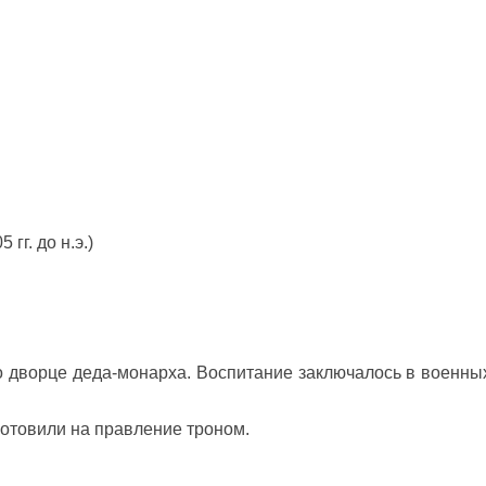
г. до н.э.)
.
 дворце деда-монарха. Воспитание заключалось в военных
готовили на правление троном.