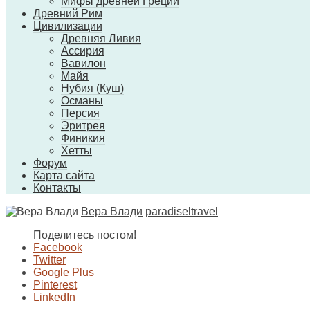
Мифы древней Греции
Древний Рим
Цивилизации
Древняя Ливия
Ассирия
Вавилон
Майя
Нубия (Куш)
Османы
Персия
Эритрея
Финикия
Хетты
Форум
Карта сайта
Контакты
Вера Влади
paradiseltravel
Поделитесь постом!
Facebook
Twitter
Google Plus
Pinterest
LinkedIn