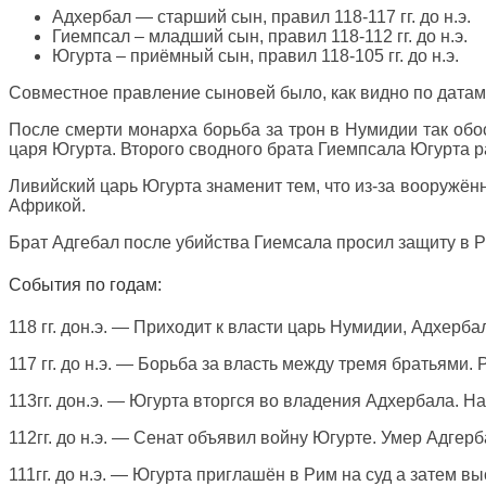
Адхербал — старший сын, правил 118-117 гг. до н.э.
Гиемпсал – младший сын, правил 118-112 гг. до н.э.
Югурта – приёмный сын, правил 118-105 гг. до н.э.
Совместное правление сыновей было, как видно по датам
После смерти монарха борьба за трон в Нумидии так обос
царя Югурта. Второго сводного брата Гиемпсала Югурта ра
Ливийский царь Югурта знаменит тем, что из-за вооружённ
Африкой.
Брат Адгебал после убийства Гиемсала просил защиту в 
События по годам:
118 гг. дон.э. — Приходит к власти царь Нумидии, Адхерб
117 гг. до н.э. — Борьба за власть между тремя братьями. 
113гг. дон.э. — Югурта вторгся во владения Адхербала. Н
112гг. до н.э. — Сенат объявил войну Югурте. Умер Адгер
111гг. до н.э. — Югурта приглашён в Рим на суд а затем вы