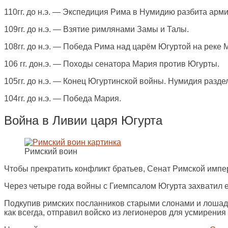
110гг. до н.э. — Экспедиция Рима в Нумидию разбита арм
109гг. до н.э. — Взятие римлянами Замы и Талы.
108гг. до н.э. — Победа Рима над царём Югуртой на реке 
106 гг. дон.э. — Походы сенатора Мария против Югурты.
105гг. до н.э. — Конец Югуртинской войны. Нумидия разд
104гг. до н.э. — Победа Мария.
Война в Ливии царя Югурта
Римский воин
Чтобы прекратить конфликт братьев, Сенат Римской импе
Через четыре года войны с Гиемпсалом Югурта захватил е
Подкупив римских посланников старыми слонами и лошадь
как всегда, отправил войско из легионеров для усмирения